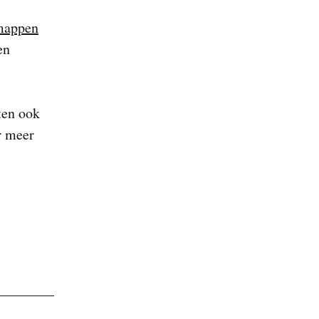
mappen
en
ten ook
r meer