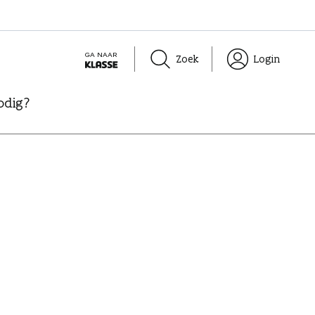
GA NAAR
Zoek
Login
K
L
odig?
A
S
S
E