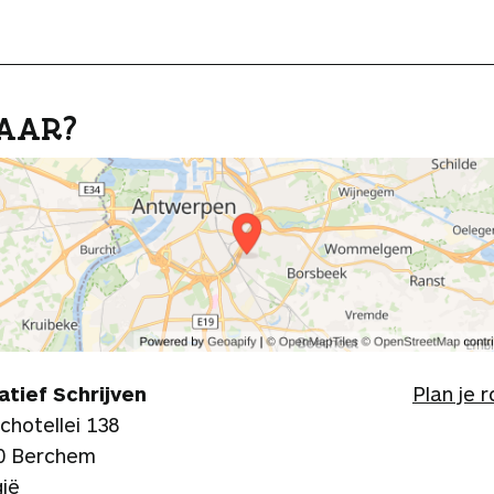
AAR?
atief Schrijven
Plan je 
chotellei 138
0 Berchem
gië