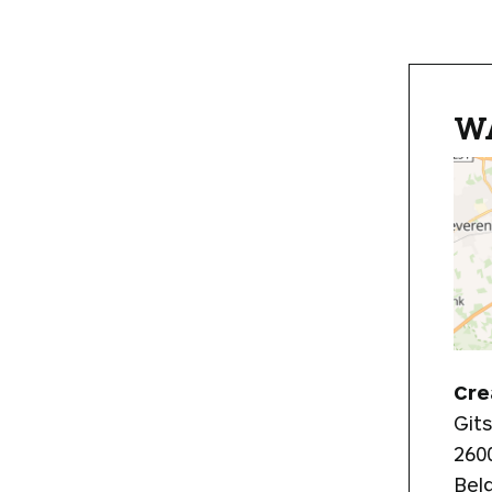
W
Cre
Gits
260
Bel