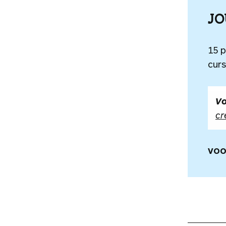
J
15 
curs
Vo
cr
VOO