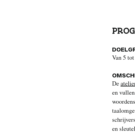
PROG
DOELG
Van 5 tot
OMSCHR
De
atelie
en vullen
woordensc
taalomgev
schrijver
en sleute