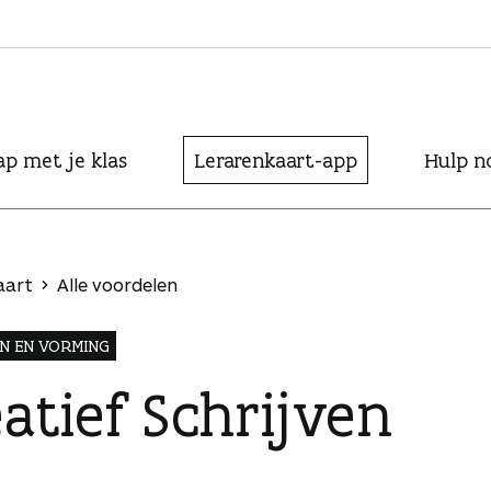
ap met je klas
Lerarenkaart-app
Hulp n
aart
Alle voordelen
N EN VORMING
atief Schrijven