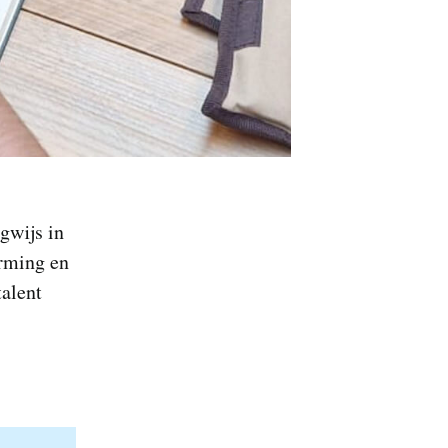
gwijs in
orming en
talent