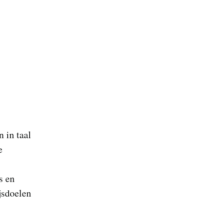
 in taal
e
s en
jsdoelen