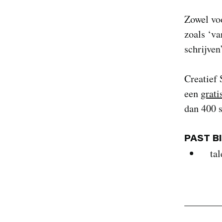
Zowel voo
zoals ‘va
schrijven
Creatief 
een
grati
dan 400 s
PAST B
tal