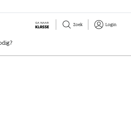
GA NAAR
Zoek
Login
K
L
odig?
A
S
S
E