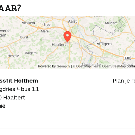
AAR?
ssfit Holthem
Plan je 
dries 4 bus 1.1
0 Haaltert
gië