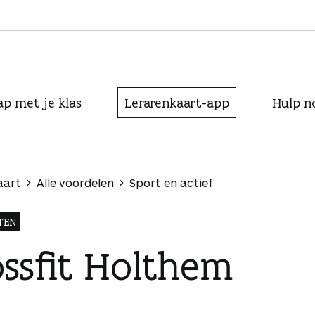
ap met je klas
Lerarenkaart-app
Hulp n
aart
Alle voordelen
Sport en actief
TEN
ossfit Holthem