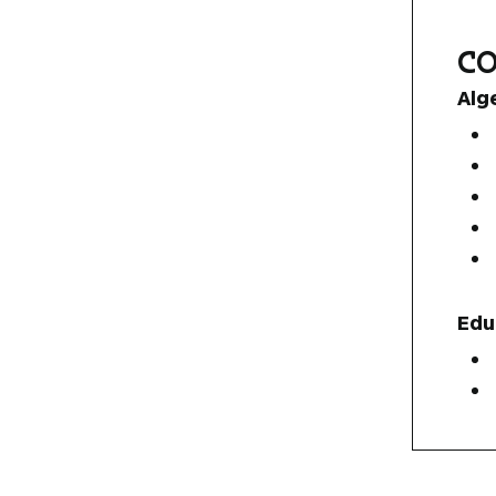
C
Alg
Edu