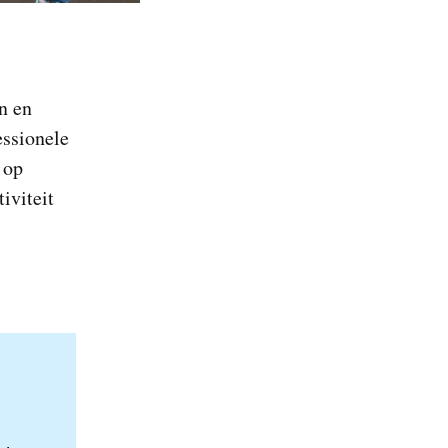
n en
ssionele
 op
iviteit