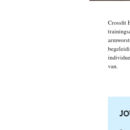
Crossfit 
trainings
armworst
begeleidi
individue
van.
J