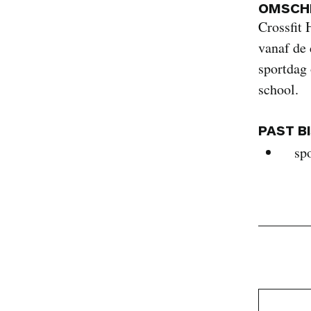
OMSCHR
Crossfit
vanaf de 
sportdag 
school.
PAST B
sp