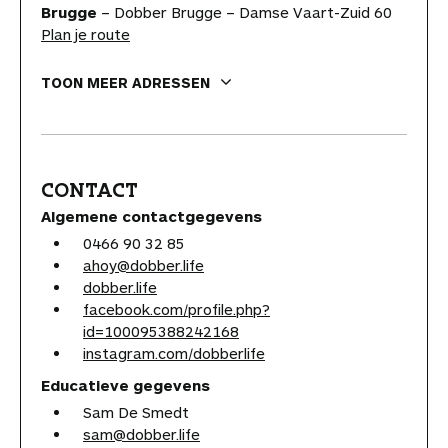
Brugge
– Dobber Brugge – Damse Vaart-Zuid 60
Plan je route
TOON MEER ADRESSEN
CONTACT
Algemene contactgegevens
0466 90 32 85
ahoy@dobber.life
dobber.life
facebook.com/profile.php?
id=100095388242168
instagram.com/dobberlife
Educatieve gegevens
Sam De Smedt
sam@dobber.life