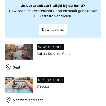
e
l
Je Lerarenkaart altijd bij de hand?
l
e
Download de Lerarenkaart-app en maak gebruik van
n
850 straffe voordelen.
Download nu
SPORT EN ACTIEF
Kajaks Korenlei Gent
Gent
SPORT EN ACTIEF
Pelican
Meerdere adressen