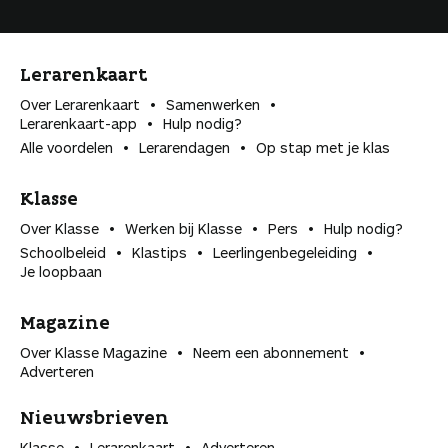
Lerarenkaart
Over Lerarenkaart
Samenwerken
Lerarenkaart-app
Hulp nodig?
Alle voordelen
Lerarendagen
Op stap met je klas
Klasse
Over Klasse
Werken bij Klasse
Pers
Hulp nodig?
Schoolbeleid
Klastips
Leerlingen­begeleiding
Je loopbaan
Magazine
Over Klasse Magazine
Neem een abonnement
Adverteren
Nieuwsbrieven
Klasse
Lerarenkaart
Adverteren