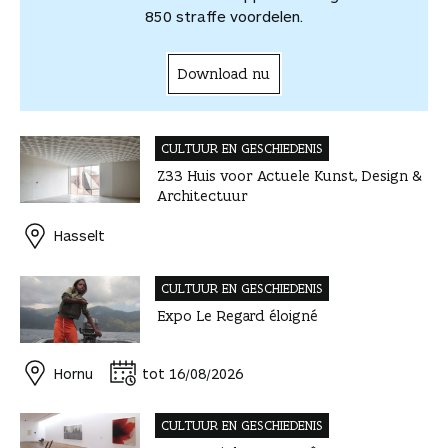
n
850 straffe voordelen.
Download nu
CULTUUR EN GESCHIEDENIS
Z33 Huis voor Actuele Kunst, Design &
Architectuur
Hasselt
CULTUUR EN GESCHIEDENIS
Expo Le Regard éloigné
Hornu
tot 16/08/2026
CULTUUR EN GESCHIEDENIS