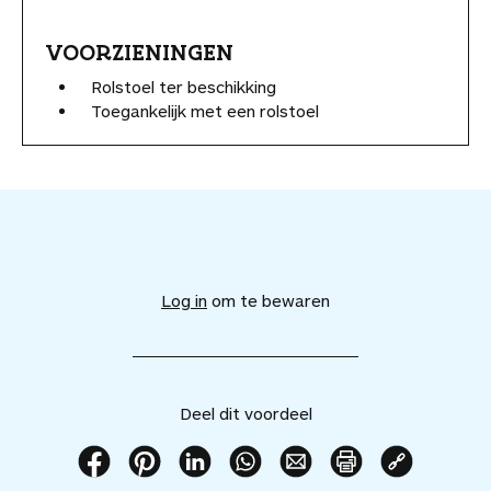
VOORZIENINGEN
Rolstoel ter beschikking
Toegankelijk met een rolstoel
V
o
e
Log in
om te bewaren
g
d
i
t
v
Deel dit voordeel
o
o
r