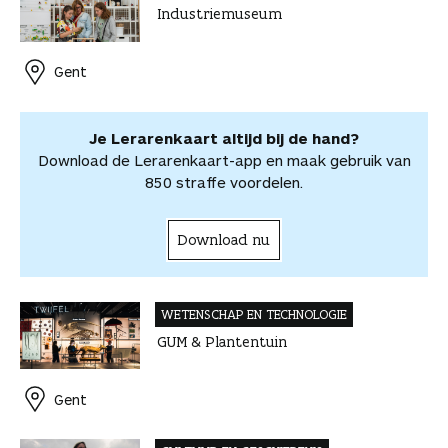
Industriemuseum
b
e
e
t
a
o
o
o
r
d
s
i
o
o
o
e
I
A
l
r
r
Gent
k
s
n
p
d
d
t
p
e
e
e
l
Je Lerarenkaart altijd bij de hand?
l
e
Download de Lerarenkaart-app en maak gebruik van
n
850 straffe voordelen.
Download nu
WETENSCHAP EN TECHNOLOGIE
GUM & Plantentuin
Gent