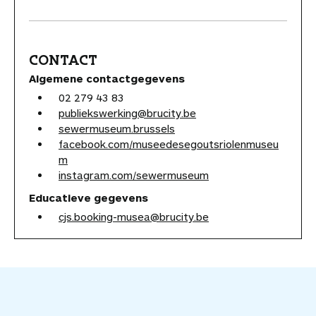
CONTACT
Algemene contactgegevens
02 279 43 83
publiekswerking@brucity.be
sewermuseum.brussels
facebook.com/museedesegoutsriolenmuseu
m
instagram.com/sewermuseum
Educatieve gegevens
cjs.booking-musea@brucity.be
V
o