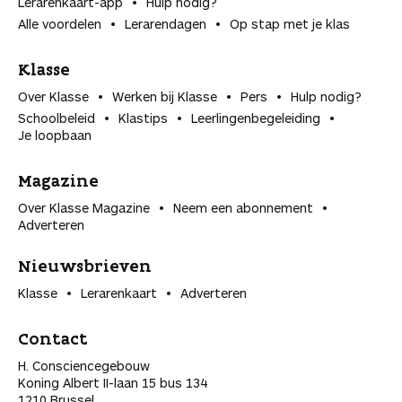
Lerarenkaart-app
Hulp nodig?
Alle voordelen
Lerarendagen
Op stap met je klas
Klasse
Over Klasse
Werken bij Klasse
Pers
Hulp nodig?
Schoolbeleid
Klastips
Leerlingen­begeleiding
Je loopbaan
Magazine
Over Klasse Magazine
Neem een abonnement
Adverteren
Nieuwsbrieven
Klasse
Lerarenkaart
Adverteren
Contact
H. Consciencegebouw
Koning Albert II-laan 15 bus 134
1210 Brussel