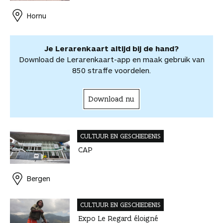
o
o
e
I
A
l
r
r
Hornu
k
s
n
p
d
d
t
p
e
e
e
l
Je Lerarenkaart altijd bij de hand?
l
e
Download de Lerarenkaart-app en maak gebruik van
n
850 straffe voordelen.
Download nu
CULTUUR EN GESCHIEDENIS
CAP
Bergen
CULTUUR EN GESCHIEDENIS
Expo Le Regard éloigné