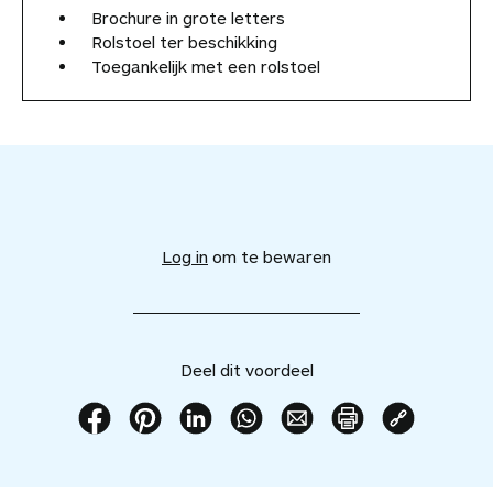
Brochure in grote letters
Rolstoel ter beschikking
Toegankelijk met een rolstoel
V
o
e
Log in
om te bewaren
g
d
i
t
v
Deel dit voordeel
o
o
r
D
D
D
D
D
P
K
d
e
e
e
e
e
r
o
e