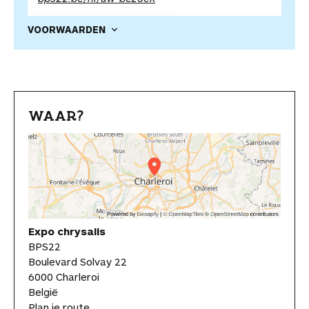
VOORWAARDEN
WAAR?
Expo chrysalis
BPS22
Boulevard Solvay 22
6000 Charleroi
België
Plan je route