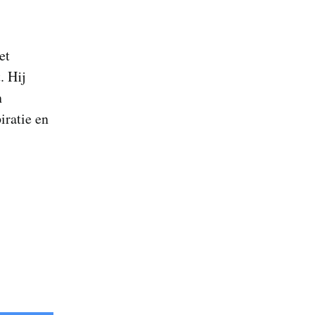
et
. Hij
n
iratie en