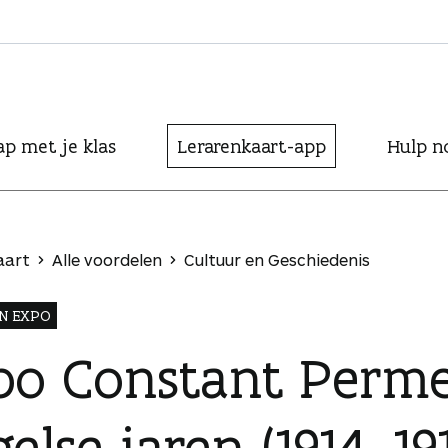
ap met je klas
Lerarenkaart-app
Hulp n
aart
Alle voordelen
Cultuur en Geschiedenis
N EXPO
po Constant Perme
else jaren (1914–19