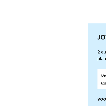
J
2 e
plaa
Vo
pe
VOO