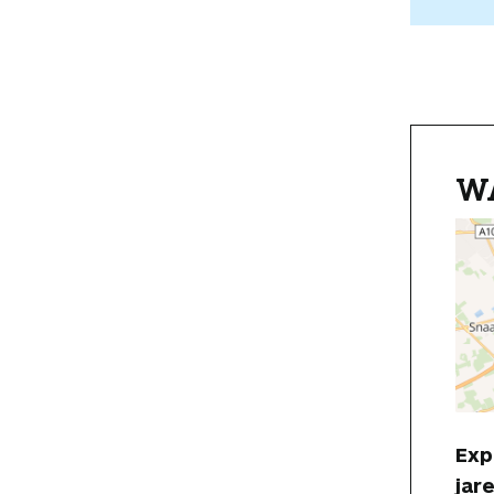
W
Exp
jar