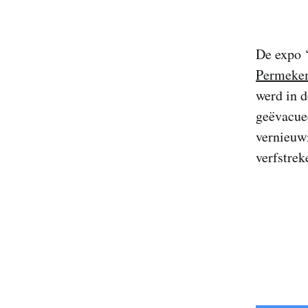
De expo 
Permeke
werd in d
geëvacuee
vernieuw
verfstrek