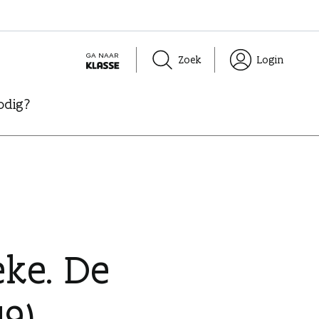
GA NAAR
Zoek
Login
K
L
odig?
A
S
S
E
ke. De
19)