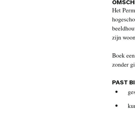
OMSCHR
Het Perm
hogeschoo
beeldhou
zijn woon
Boek een 
zonder g
PAST B
ge
ku