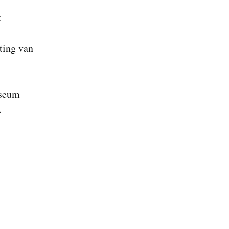
t
ting van
useum
.