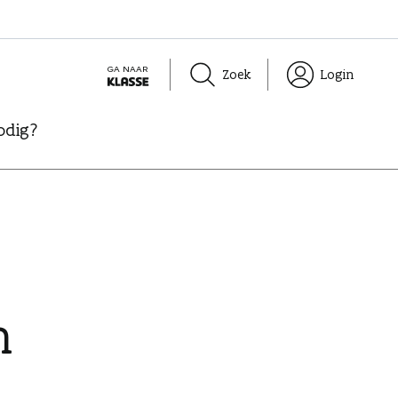
GA NAAR
Zoek
Login
K
L
odig?
A
S
S
E
n