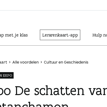
ap met je klas
Lerarenkaart-app
Hulp n
aart
Alle voordelen
Cultuur en Geschiedenis
N EXPO
po De schatten va
etanchamon