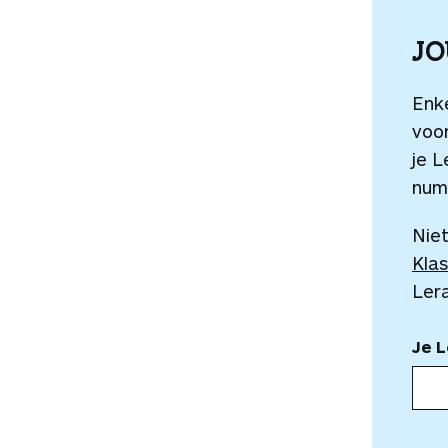
J
Enk
voor
je L
num
Niet
Klas
Ler
Je 