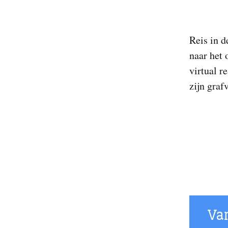
Reis in 
naar het 
virtual r
zijn graf
Va