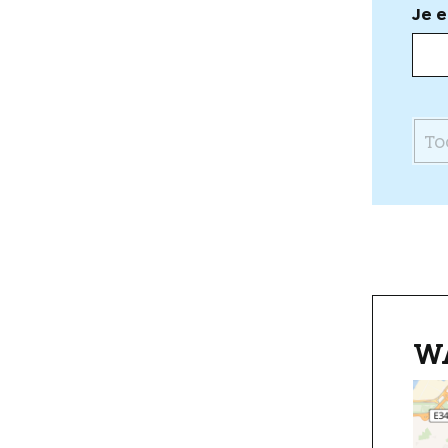
Je e
To
W