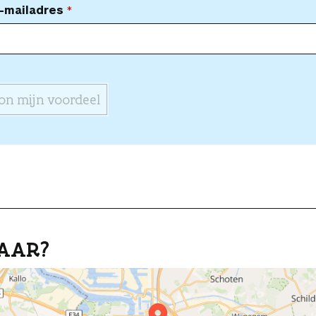
-mailadres
on mijn voordeel
AAR?