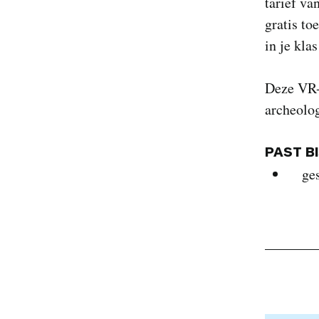
tarief va
gratis to
in je kla
Deze VR-e
archeolog
PAST B
ge