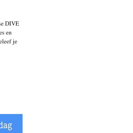
pse DIVE
es en
eleef je
dag