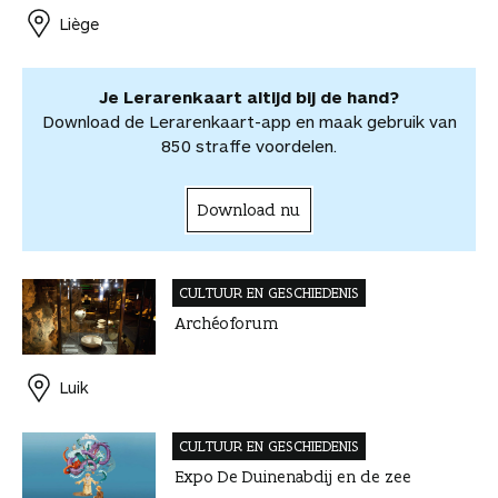
o
e
I
A
l
r
r
Liège
k
s
n
p
d
d
t
p
e
e
e
l
Je Lerarenkaart altijd bij de hand?
l
e
Download de Lerarenkaart-app en maak gebruik van
n
850 straffe voordelen.
Download nu
CULTUUR EN GESCHIEDENIS
Archéoforum
Luik
CULTUUR EN GESCHIEDENIS
Expo De Duinenabdij en de zee