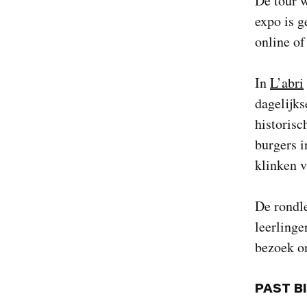
De tour 
expo is g
online of
In
L’abri
dagelijk
historisc
burgers i
klinken 
De rondle
leerling
bezoek on
PAST B