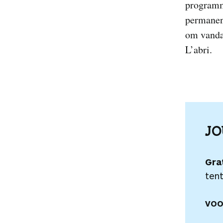
programma
permanen
om vandaa
L’abri.
J
Gra
tent
VOO