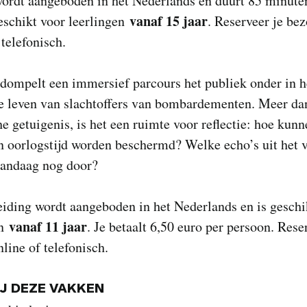
wordt aangeboden in het Nederlands en duurt 85 minute
vanaf 15 jaar
eschikt voor leerlingen
. Reserveer je be
 telefonisch.
dompelt een immersief parcours het publiek onder in h
se leven van slachtoffers van bombardementen. Meer da
he getuigenis, is het een ruimte voor reflectie: hoe kun
n oorlogstijd worden beschermd? Welke echo’s uit het 
vandaag nog door?
iding wordt aangeboden in het Nederlands en is geschi
vanaf 11 jaar
en
. Je betaalt 6,50 euro per persoon. Rese
line of telefonisch.
IJ DEZE VAKKEN