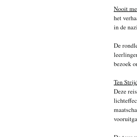
Nooit me
het verha
in de na
De rondle
leerling
bezoek on
Ten Strij
Deze reis
lichteffe
maatschap
vooruitga