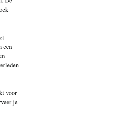
n. De
zoek
et
n een
nen
verleden
kt voor
rveer je