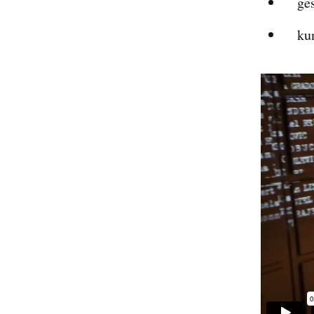
ge
ku