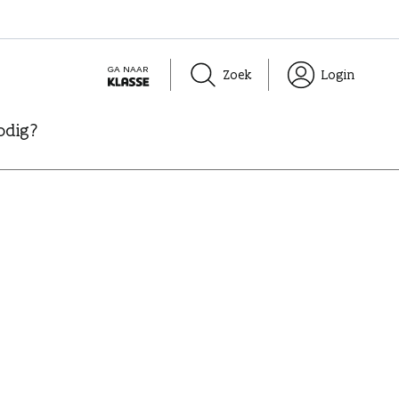
GA NAAR
Zoek
Login
K
L
odig?
A
S
S
E