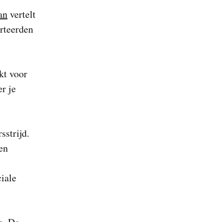
an
vertelt
rteerden
kt voor
er je
sstrijd.
en
iale