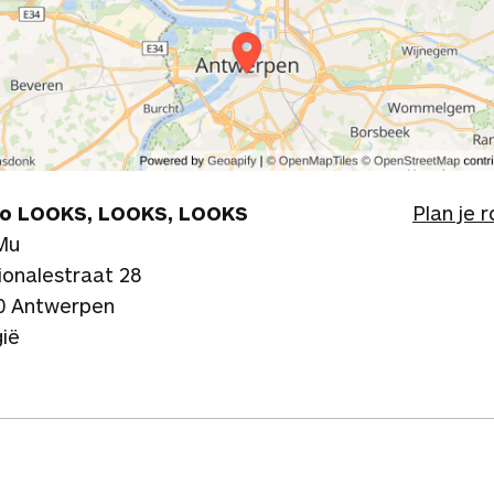
o LOOKS, LOOKS, LOOKS
Plan je 
Mu
ionalestraat 28
0 Antwerpen
gië