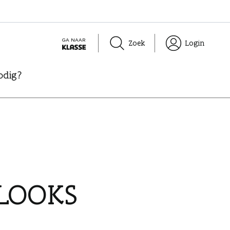
GA NAAR
Zoek
Login
K
L
odig?
A
S
S
E
 LOOKS