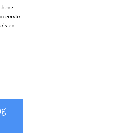
Schone
n eerste
o’s en
ag