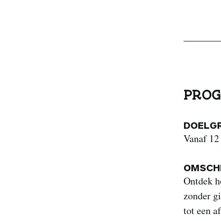
PROG
DOELG
Vanaf 12 
OMSCHR
Ontdek h
zonder gi
tot een a