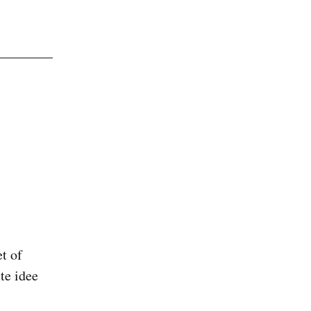
t of
te idee