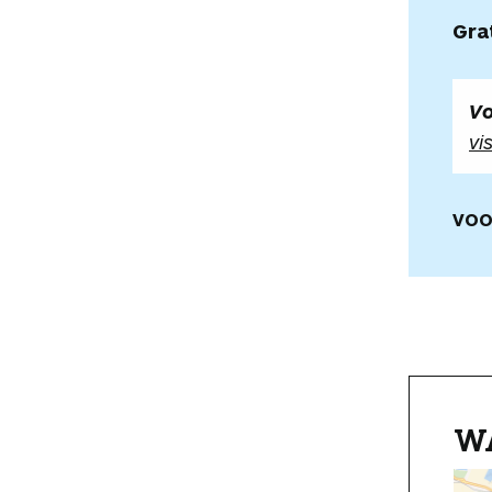
Gra
Vo
vi
VOO
W