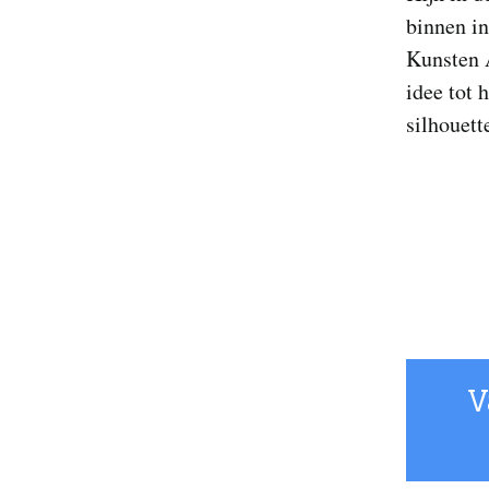
binnen i
Kunsten 
idee tot 
silhouett
V