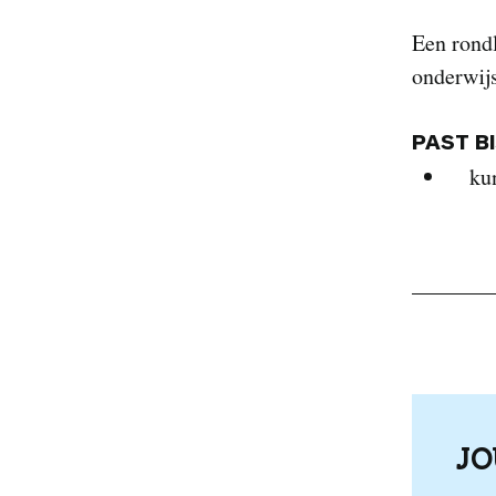
Een rondl
onderwijs
PAST B
ku
J