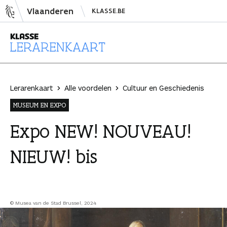
N
Vlaanderen
KLASSE.BE
a
a
r
i
L
n
e
h
r
Lerarenkaart
Alle voordelen
Cultuur en Geschiedenis
o
a
MUSEUM EN EXPO
u
r
d
e
Expo NEW! NOUVEAU!
s
n
NIEUW! bis
p
k
r
a
i
a
n
r
g
t
© Musea van de Stad Brussel, 2024
e