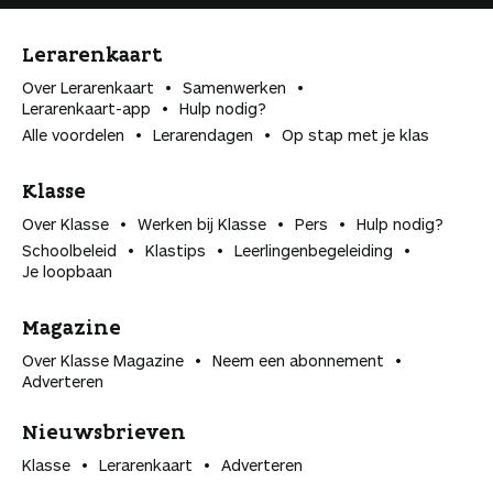
Lerarenkaart
Over Lerarenkaart
Samenwerken
Lerarenkaart-app
Hulp nodig?
Alle voordelen
Lerarendagen
Op stap met je klas
Klasse
Over Klasse
Werken bij Klasse
Pers
Hulp nodig?
Schoolbeleid
Klastips
Leerlingen­begeleiding
Je loopbaan
Magazine
Over Klasse Magazine
Neem een abonnement
Adverteren
Nieuwsbrieven
Klasse
Lerarenkaart
Adverteren