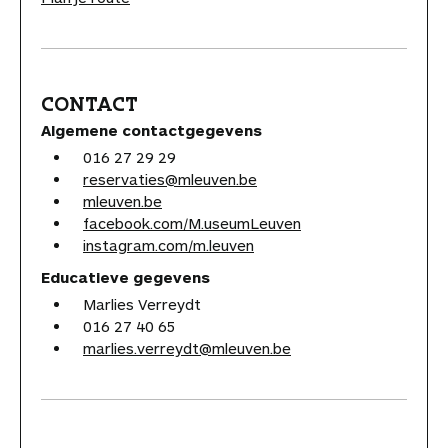
CONTACT
Algemene contactgegevens
016 27 29 29
reservaties@mleuven.be
mleuven.be
facebook.com/M.useumLeuven
instagram.com/m.leuven
Educatieve gegevens
Marlies Verreydt
016 27 40 65
marlies.verreydt@mleuven.be