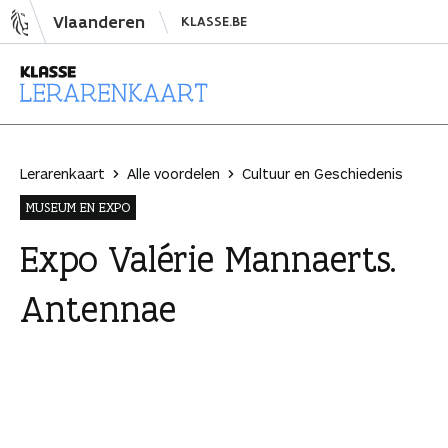
N
Vlaanderen
KLASSE.BE
a
a
r
i
L
n
e
h
r
Lerarenkaart
Alle voordelen
Cultuur en Geschiedenis
o
a
MUSEUM EN EXPO
u
r
d
e
Expo Valérie Mannaerts.
s
n
Antennae
p
k
r
a
i
a
n
r
g
t
e