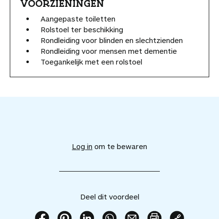
VOORZIENINGEN
Aangepaste toiletten
Rolstoel ter beschikking
Rondleiding voor blinden en slechtzienden
Rondleiding voor mensen met dementie
Toegankelijk met een rolstoel
V
o
e
Log in
om te bewaren
g
d
i
t
v
Deel dit voordeel
o
o