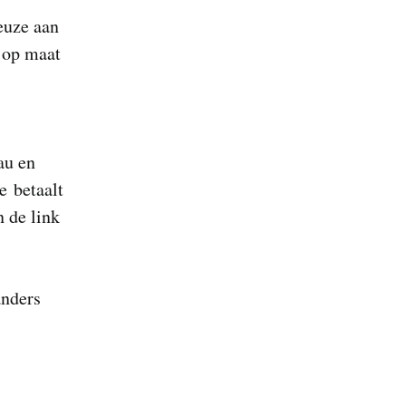
euze aan
 op maat
au en
e betaalt
n de link
anders