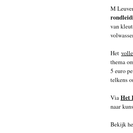
M Leuve
rondleid
van kleut
volwasse
Het
voll
thema om
5 euro pe
telkens 
Het 
Via
naar kuns
Bekijk h