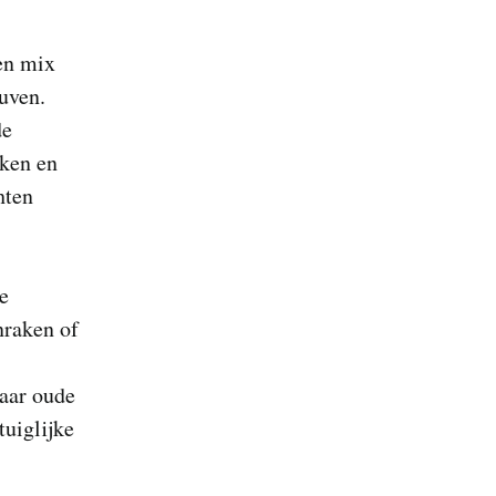
en mix
uven.
de
kken en
hten
e
nraken of
waar oude
tuiglijke