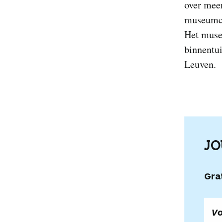
over mee
museumco
Het muse
binnentui
Leuven.
J
Gra
Vo