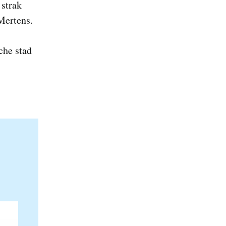
 strak
ertens.
che stad