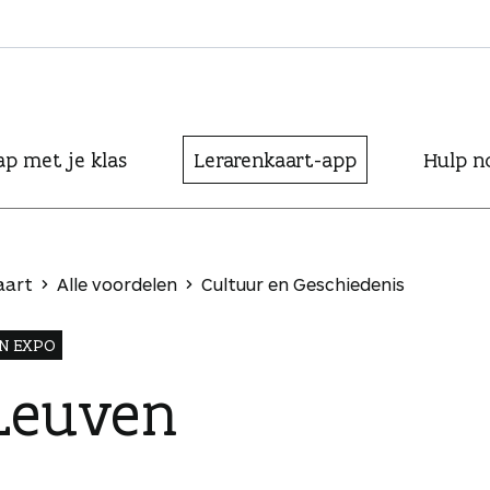
ap met je klas
Lerarenkaart-app
Hulp n
aart
Alle voordelen
Cultuur en Geschiedenis
N EXPO
Leuven