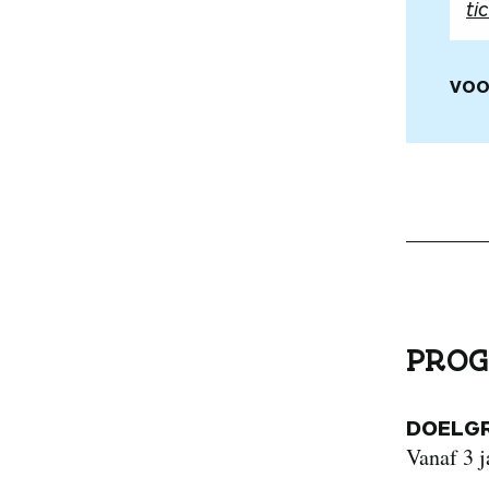
ti
VOO
PROG
DOELG
Vanaf 3 j