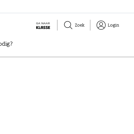
GA NAAR
Zoek
Login
K
L
odig?
A
S
S
E