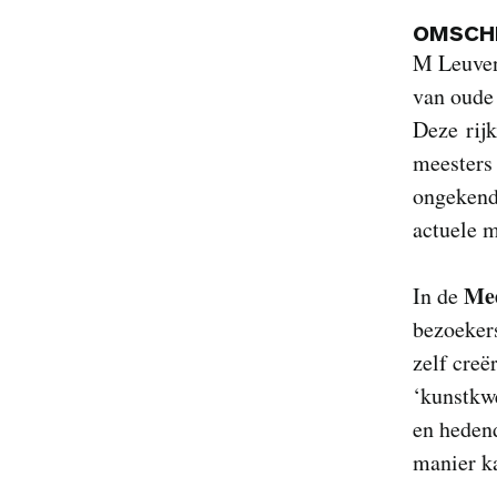
OMSCHR
M Leuven
van oude 
Deze rij
meesters
ongekende
actuele 
Me
In de
bezoekers
zelf creë
‘kunstkwe
en hedend
manier k