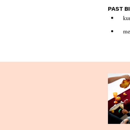
PAST B
ku
me