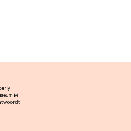
berly
museum M
antwoordt