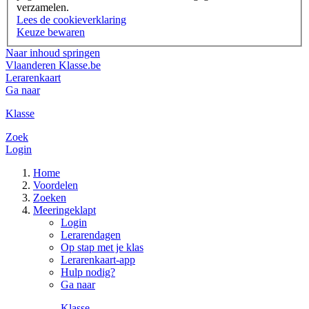
verzamelen.
Lees de cookieverklaring
Keuze bewaren
Naar inhoud springen
Vlaanderen
Klasse.be
Lerarenkaart
Ga naar
Klasse
Zoek
Login
Home
Voordelen
Zoeken
Meer
ingeklapt
Login
Lerarendagen
Op stap met je klas
Lerarenkaart-app
Hulp nodig?
Ga naar
Klasse