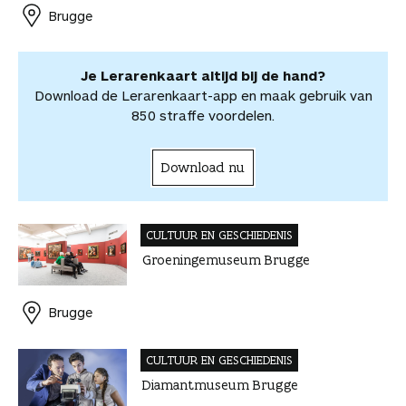
o
e
I
A
l
r
r
Brugge
k
s
n
p
d
d
t
p
e
e
e
l
Je Lerarenkaart altijd bij de hand?
l
e
Download de Lerarenkaart-app en maak gebruik van
n
850 straffe voordelen.
Download nu
CULTUUR EN GESCHIEDENIS
Groeningemuseum Brugge
Brugge
CULTUUR EN GESCHIEDENIS
Diamantmuseum Brugge