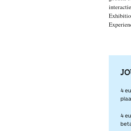
interacti
Exhibitio
Experienc
J
4 e
plaa
4 e
beta