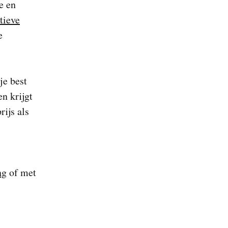
e en
tieve
e
je best
n krijgt
rijs als
ng
of met