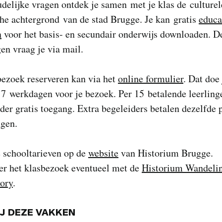
delijke vragen ontdek je samen met je klas de culturel
che achtergrond van de stad Brugge. Je kan gratis
educa
n
voor het basis- en secundair onderwijs downloaden. D
en vraag je via mail.
bezoek reserveren kan via het
online formulier
. Dat doe 
7 werkdagen voor je bezoek. Per 15 betalende leerlinge
der gratis toegang. Extra begeleiders betalen dezelfde p
ngen.
e schooltarieven op de
website
van Historium Brugge.
r het klasbezoek eventueel met de
Historium Wandeli
ory
.
IJ DEZE VAKKEN