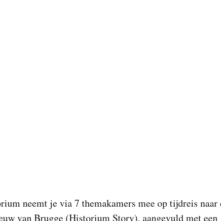
orium neemt je via 7 themakamers mee op tijdreis naar
euw van Brugge (Historium Story), aangevuld met een