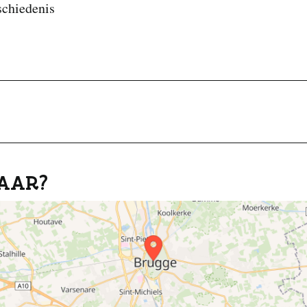
schiedenis
AAR?