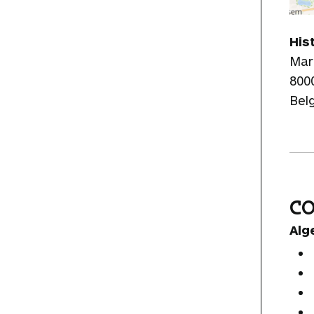
His
Mar
800
Bel
C
Alg