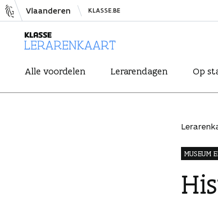
N
Vlaanderen
KLASSE.BE
a
a
r
L
i
Alle voordelen
Lerarendagen
Op st
e
n
r
h
a
o
r
u
Lerarenk
e
d
n
s
MUSEUM E
k
p
Hi
a
r
a
i
r
n
t