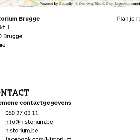
torium Brugge
Plan je 
kt 1
0 Brugge
gië
ONTACT
emene contactgegevens
050 27 03 11
info@historium.be
historium.be
facebook.com/Historium