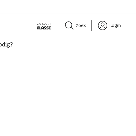
GA NAAR
Zoek
Login
K
L
odig?
A
S
S
E