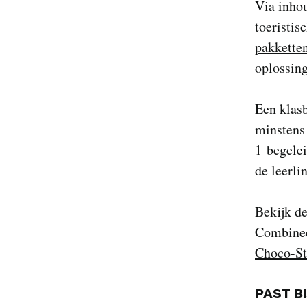
Via inhou
toeristis
pakkette
oplossing
Een klas
minstens 
1 begelei
de leerli
Bekijk d
Combinee
Choco-St
PAST B