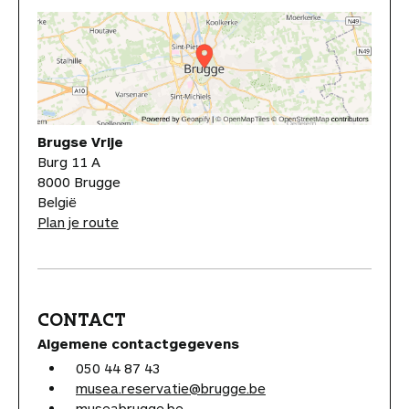
Brugse Vrije
Burg 11 A
8000 Brugge
België
Plan je route
CONTACT
Algemene contactgegevens
050 44 87 43
musea.reservatie@brugge.be
museabrugge.be