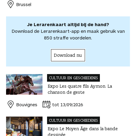
o
e
I
A
l
r
r
Brussel
k
s
n
p
d
d
t
p
e
e
e
l
Je Lerarenkaart altijd bij de hand?
l
e
Download de Lerarenkaart-app en maak gebruik van
n
850 straffe voordelen.
Download nu
CULTUUR EN GESCHIEDENIS
Expo Les quatre fils Aymon. La
chanson de geste
Bouvignes
tot 13/09/2026
CULTUUR EN GESCHIEDENIS
Expo Le Moyen Âge dans la bande
dessinée