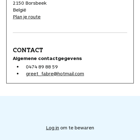
2150 Borsbeek
België
Plan je route
CONTACT
Algemene contactgegevens
0474 89 88 59
greet_fabre@hotmail.com
V
o
e
Log in
om te bewaren
g
d