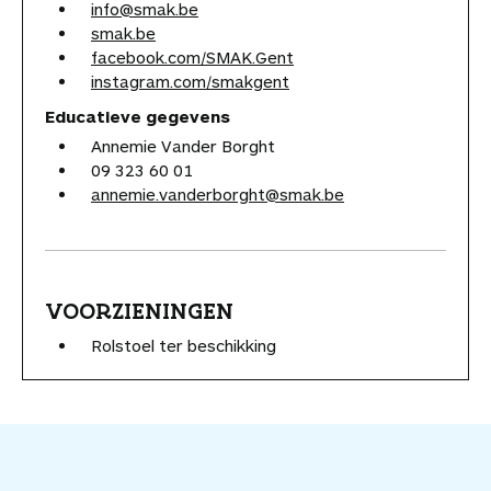
info@smak.be
smak.be
facebook.com/SMAK.Gent
instagram.com/smakgent
Educatieve gegevens
Annemie Vander Borght
09 323 60 01
annemie.vanderborght@smak.be
VOORZIENINGEN
Rolstoel ter beschikking
V