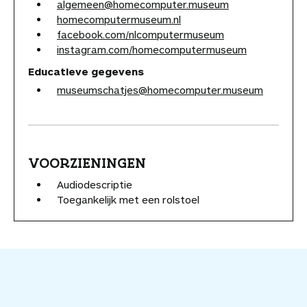
algemeen@homecomputer.museum
homecomputermuseum.nl
facebook.com/nlcomputermuseum
instagram.com/homecomputermuseum
Educatieve gegevens
museumschatjes@homecomputer.museum
VOORZIENINGEN
Audiodescriptie
Toegankelijk met een rolstoel
V
o