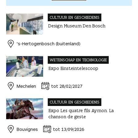
CULTUUR EN GESCHIEDENIS
Design Museum Den Bosch
‘s-Hertogenbosch (buitenland)
WETENSCHAP EN TECHNOLOGIE
Expo Einsteintelescoop
Mechelen
tot 28/02/2027
CULTUUR EN GESCHIEDENIS
Expo Les quatre fils Aymon. La
chanson de geste
Bouvignes
tot 13/09/2026