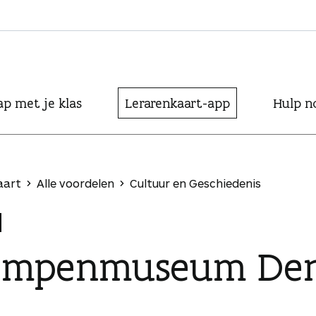
ap met je klas
Lerarenkaart-app
Hulp n
aart
Alle voordelen
Cultuur en Geschiedenis
ompenmuseum Den