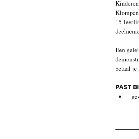
Kinderen 
Klompenm
15 leerl
deelnemer
Een gele
demonstr
betaal je
PAST B
ge