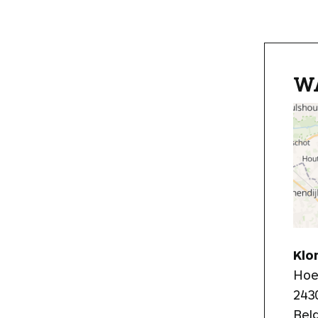
W
Klo
Hoe
243
Bel