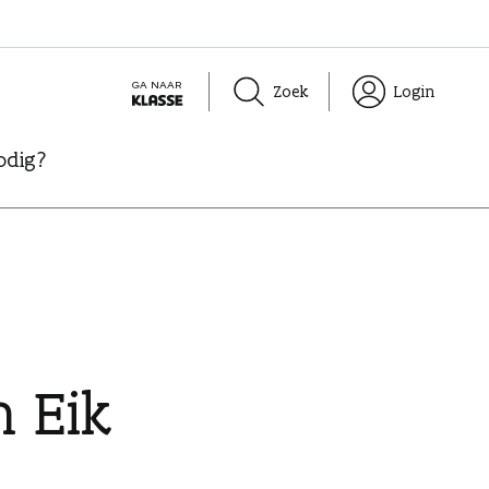
GA NAAR
Zoek
Login
K
L
odig?
A
S
S
E
 Eik