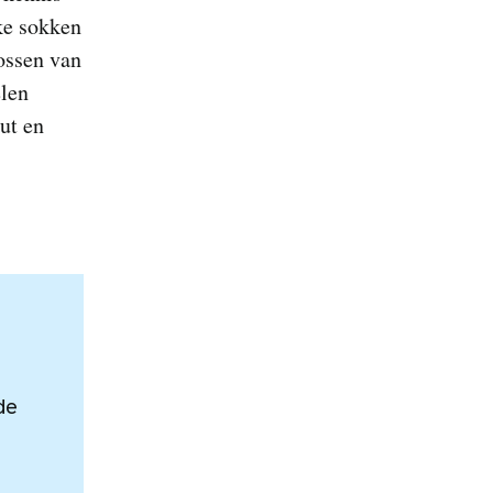
ke sokken
bossen van
elen
ut en
de