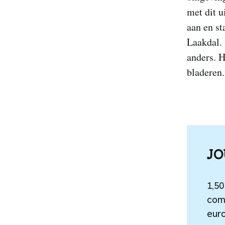
met dit u
aan en st
Laakdal.
anders. H
bladeren.
J
1,5
com
euro