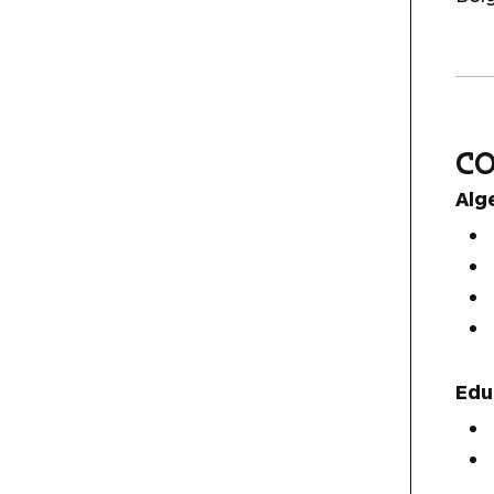
C
Alg
Edu