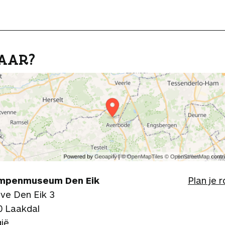
AAR?
mpenmuseum Den Eik
Plan je 
ve Den Eik 3
0 Laakdal
gië