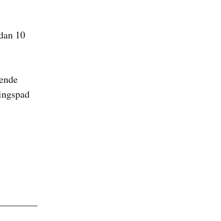
 dan 10
rende
vingspad