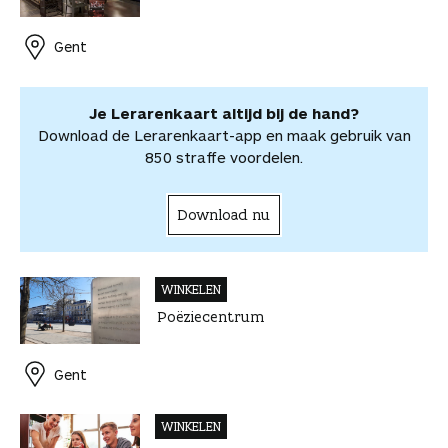
o
r
d
s
i
o
o
o
e
I
A
l
r
r
Gent
k
s
n
p
d
d
t
p
e
e
e
l
Je Lerarenkaart altijd bij de hand?
l
e
Download de Lerarenkaart-app en maak gebruik van
n
850 straffe voordelen.
Download nu
WINKELEN
Poëziecentrum
Gent
WINKELEN