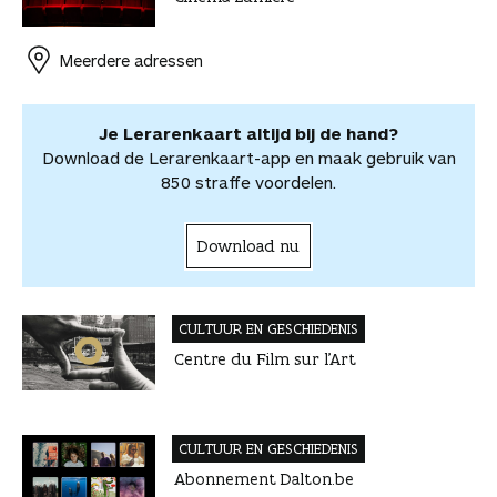
o
o
r
d
s
i
o
o
o
e
I
A
l
r
r
Meerdere adressen
k
s
n
p
d
d
t
p
e
e
e
l
Je Lerarenkaart altijd bij de hand?
l
e
Download de Lerarenkaart-app en maak gebruik van
n
850 straffe voordelen.
Download nu
CULTUUR EN GESCHIEDENIS
Centre du Film sur l’Art
CULTUUR EN GESCHIEDENIS
Abonnement Dalton.be