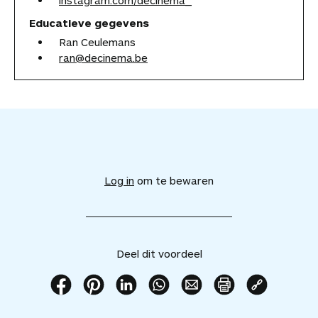
Educatieve gegevens
Ran Ceulemans
ran@decinema.be
V
o
e
Log in
om te bewaren
g
d
i
t
v
Deel dit voordeel
o
o
r
D
D
D
D
D
P
K
d