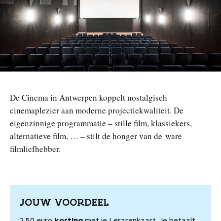
n
De Cinema in Antwerpen koppelt nostalgisch
cinemaplezier aan moderne projectiekwaliteit. De
eigenzinnige programmatie – stille film, klassiekers,
alternatieve film, … – stilt de honger van de ware
filmliefhebber.
JOUW VOORDEEL
2,50 euro
korting
met je Lerarenkaart. Je betaalt