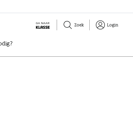
GA NAAR
Zoek
Login
K
L
odig?
A
S
S
E