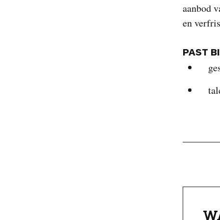
aanbod 
en verfri
PAST B
ge
tal
W