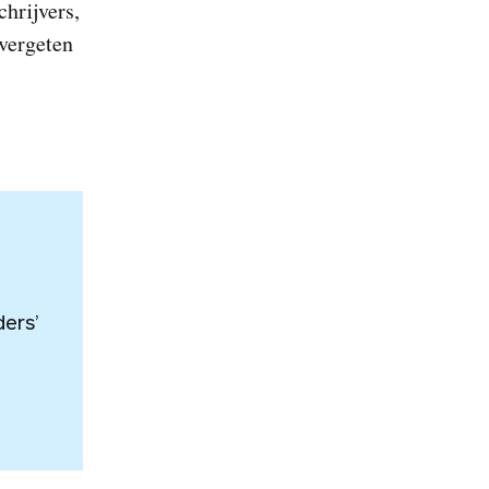
hrijvers,
 vergeten
ers’