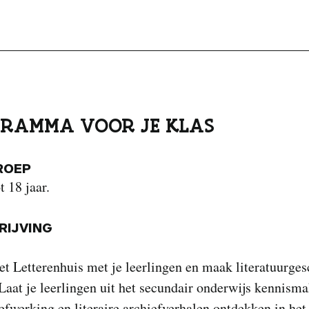
RAMMA VOOR JE KLAS
ROEP
t 18 jaar.
IJVING
t Letterenhuis met je leerlingen en maak literatuurges
 Laat je leerlingen uit het secundair onderwijs kennism
efwerking en literaire archiefverhalen ontdekken in het