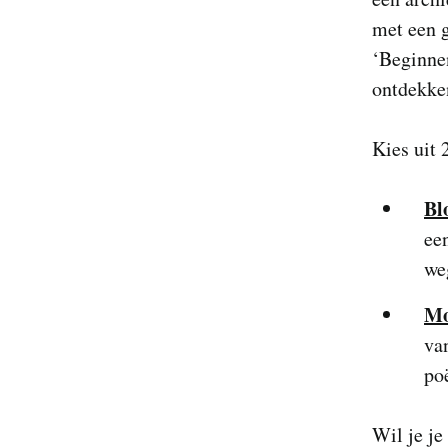
met een 
‘Beginnen
ontdekken
Kies uit 
Bl
ee
we
Mo
va
poë
Wil je je