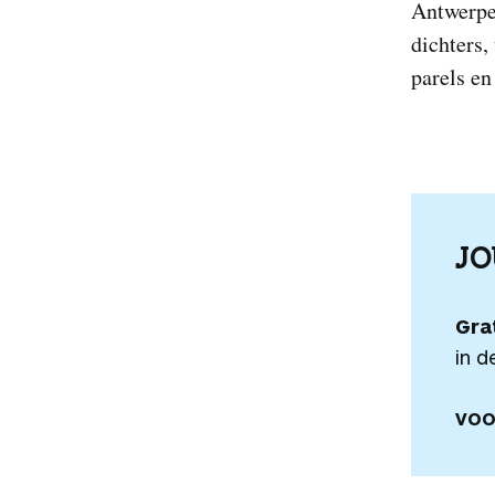
Antwerpe
dichters,
parels en
J
Gra
in d
VOO