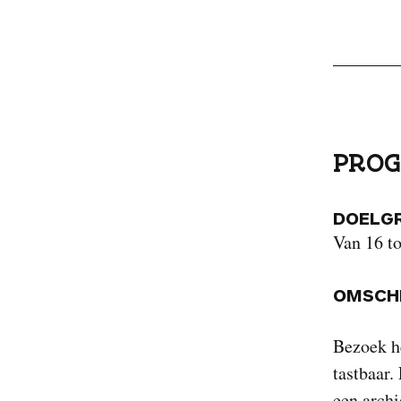
PROG
DOELG
Van 16 to
OMSCHR
Bezoek he
tastbaar.
een archi