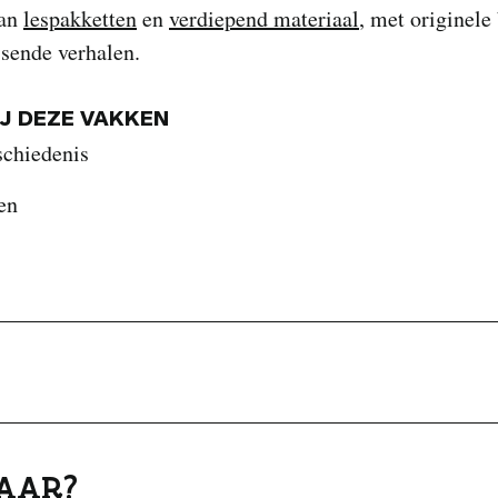
van
lespakketten
en
verdiepend materiaal
, met originele
ssende verhalen.
IJ DEZE VAKKEN
schiedenis
en
AAR?