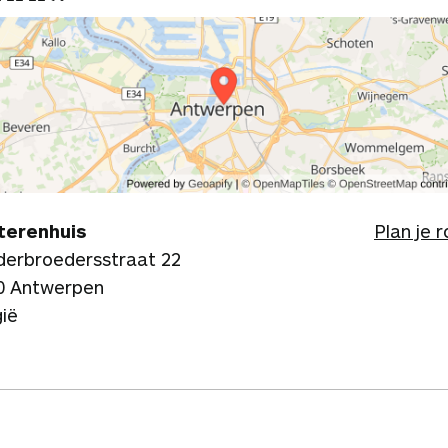
terenhuis
Plan je 
derbroedersstraat 22
0 Antwerpen
gië