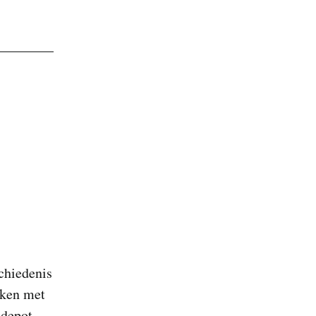
chiedenis
aken met
 depot