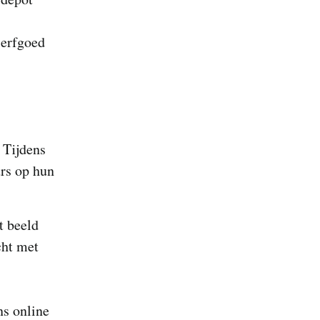
 erfgoed
. Tijdens
rs op hun
t beeld
cht met
ns online