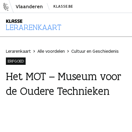
N
Vlaanderen
KLASSE.BE
a
a
r
i
L
n
e
h
r
Lerarenkaart
Alle voordelen
Cultuur en Geschiedenis
o
a
ERFGOED
u
r
d
e
Het MOT – Museum voor
s
n
de Oudere Technieken
p
k
r
a
i
a
n
r
g
t
e