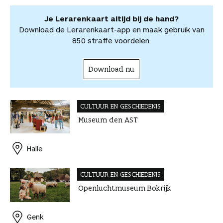
t
p
e
e
e
l
Je Lerarenkaart altijd bij de hand?
l
e
Download de Lerarenkaart-app en maak gebruik van
n
850 straffe voordelen.
Download nu
CULTUUR EN GESCHIEDENIS
Museum den AST
Halle
CULTUUR EN GESCHIEDENIS
Openluchtmuseum Bokrijk
Genk