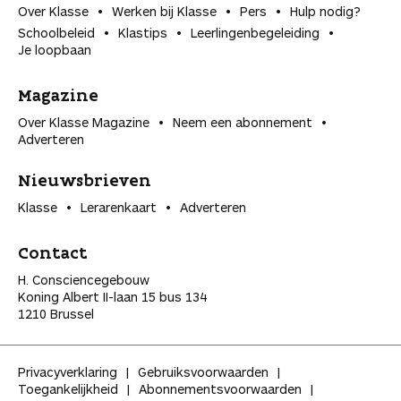
Over Klasse
Werken bij Klasse
Pers
Hulp nodig?
Schoolbeleid
Klastips
Leerlingen­begeleiding
Je loopbaan
Magazine
Over Klasse Magazine
Neem een abonnement
Adverteren
Nieuwsbrieven
Klasse
Lerarenkaart
Adverteren
Contact
H. Consciencegebouw
Koning Albert II-laan 15 bus 134
1210 Brussel
Privacyverklaring
Gebruiksvoorwaarden
Toegankelijkheid
Abonnementsvoorwaarden