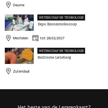
Deurne
WETENSCHAP EN TECHNOLOGIE
Expo Einsteintelescoop
Mechelen
tot 28/02/2027
WETENSCHAP EN TECHNOLOGIE
BioDrome Lieteberg
Zutendaal
Het beste van de Lerarenkaart?