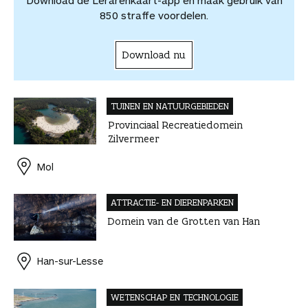
Download de Lerarenkaart-app en maak gebruik van
n
850 straffe voordelen.
Download nu
TUINEN EN NATUUR­GEBIEDEN
Provinciaal Recreatiedomein
Zilvermeer
Mol
ATTRACTIE- EN DIEREN­PARKEN
Domein van de Grotten van Han
Han-sur-Lesse
WETENSCHAP EN TECHNOLOGIE