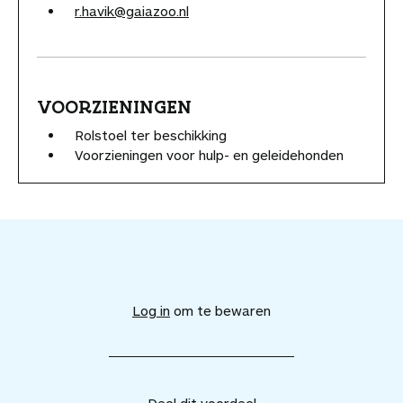
r.havik@gaiazoo.nl
VOORZIENINGEN
Rolstoel ter beschikking
Voorzieningen voor hulp- en geleidehonden
V
o
e
Log in
om te bewaren
g
d
i
t
v