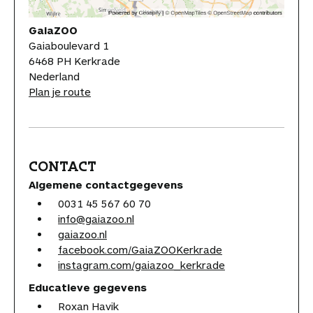
GaiaZOO
Gaiaboulevard 1
6468 PH Kerkrade
Nederland
Plan je route
CONTACT
Algemene contactgegevens
0031 45 567 60 70
info@gaiazoo.nl
gaiazoo.nl
facebook.com/GaiaZOOKerkrade
instagram.com/gaiazoo_kerkrade
Educatieve gegevens
Roxan Havik