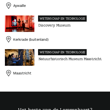
Aywaille
WETENSCHAP EN TECHNOLOGIE
Discovery Museum
Kerkrade (buitenland)
WETENSCHAP EN TECHNOLOGIE
Natuurhistorisch Museum Maastricht
Maastricht
Het beste van de Lerarenkaart?