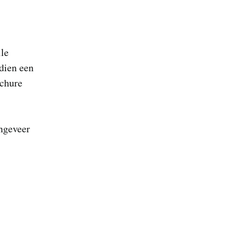
ile
dien een
ochure
ngeveer