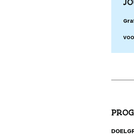
J
Gra
VOO
PROG
DOELG