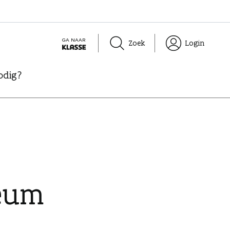
GA NAAR
Zoek
Login
K
L
odig?
A
S
S
E
eum