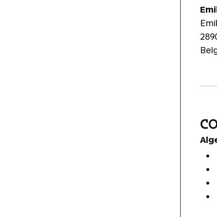
Emi
Emi
289
Bel
C
Alg