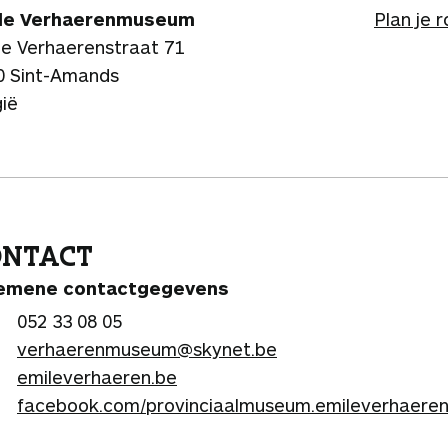
le Verhaerenmuseum
Plan je 
le Verhaerenstraat 71
0 Sint-Amands
gië
ONTACT
emene contactgegevens
052 33 08 05
verhaerenmuseum@skynet.be
emileverhaeren.be
facebook.com/provinciaalmuseum.emileverhaere