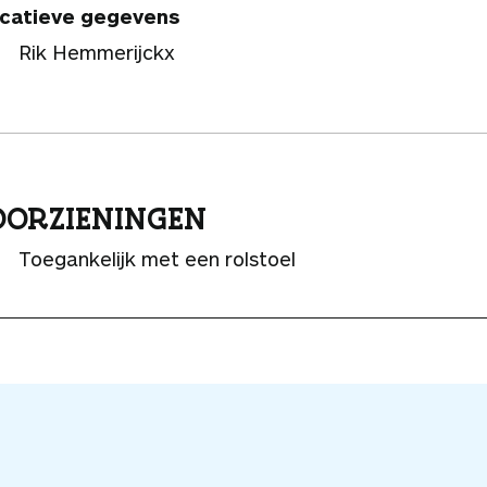
catieve gegevens
Rik Hemmerijckx
ORZIENINGEN
Toegankelijk met een rolstoel
V
o