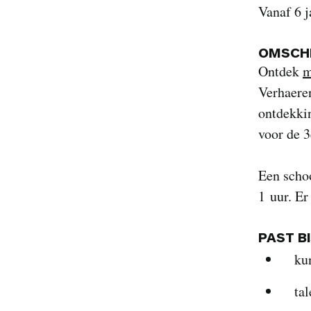
Vanaf 6 j
OMSCHR
Ontdek
m
Verhaere
ontdekkin
voor de 3
Een scho
1 uur. Er
PAST B
ku
tal