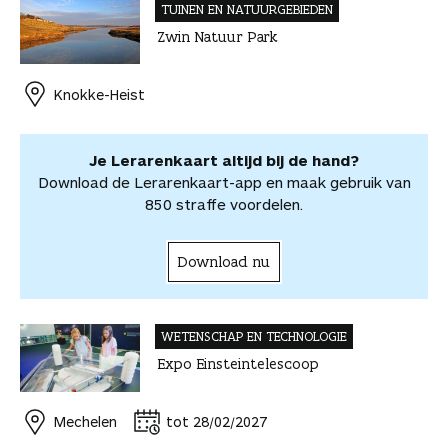
e
TUINEN EN NATUUR­GEBIEDEN
e
t
k
a
m
v
v
Zwin Natuur Park
b
e
e
t
a
o
o
o
r
d
s
i
o
o
o
e
I
A
l
r
r
Knokke-Heist
k
s
n
p
d
d
t
p
e
e
e
l
Je Lerarenkaart altijd bij de hand?
l
e
Download de Lerarenkaart-app en maak gebruik van
n
850 straffe voordelen.
Download nu
WETENSCHAP EN TECHNOLOGIE
Expo Einsteintelescoop
Mechelen
tot 28/02/2027