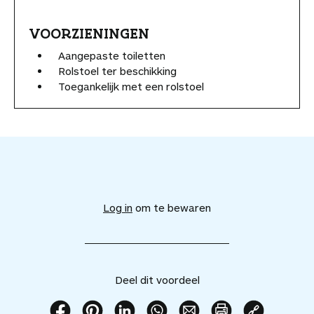
VOORZIENINGEN
Aangepaste toiletten
Rolstoel ter beschikking
Toegankelijk met een rolstoel
V
o
e
Log in
om te bewaren
g
d
i
t
v
Deel dit voordeel
o
o