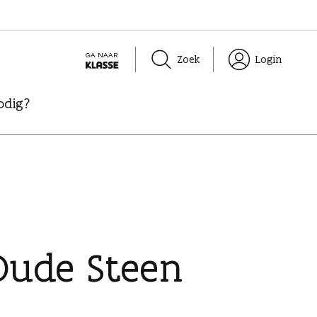
GA NAAR
Zoek
Login
K
L
odig?
A
S
S
E
Oude Steen