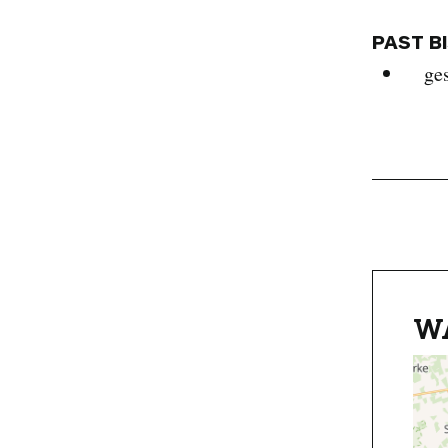
PAST B
ge
W