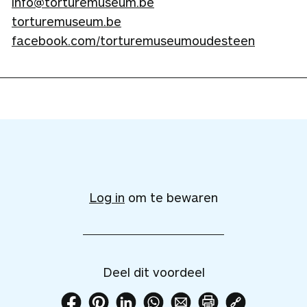
info@torturemuseum.be
torturemuseum.be
facebook.com/torturemuseumoudesteen
V
o
e
Log in
om te bewaren
g
d
i
t
Deel dit voordeel
v