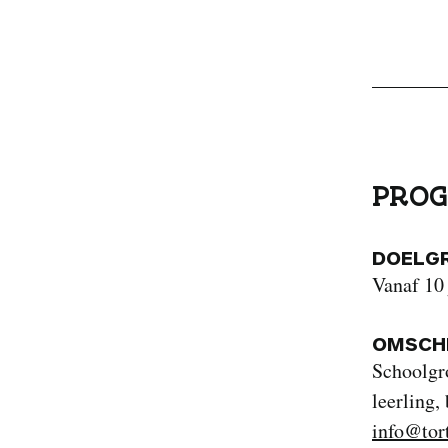
PROG
DOELG
Vanaf 10 
OMSCHR
Schoolgr
leerling,
info@tor