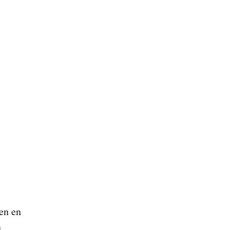
en en
n