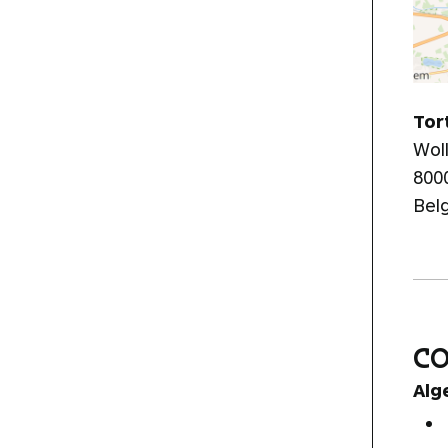
Tor
Wol
800
Bel
C
Alg