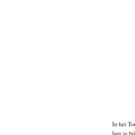
In het To
leer je b