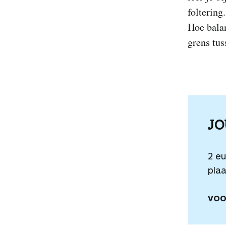
folterin
Hoe balan
grens tus
J
2 e
plaa
VOO