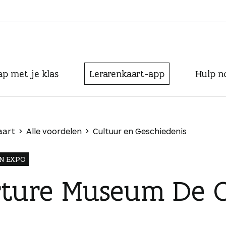
ap met je klas
Lerarenkaart-app
Hulp n
aart
Alle voordelen
Cultuur en Geschiedenis
N EXPO
rture Museum De 