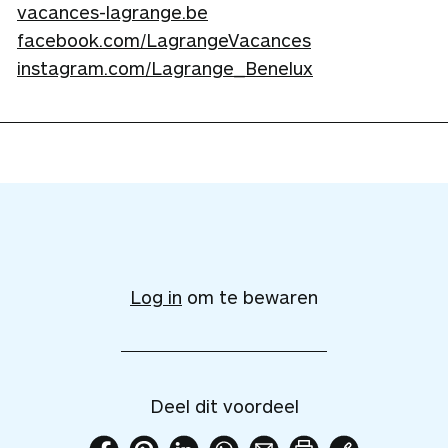
vacances-lagrange.be
facebook.com/LagrangeVacances
instagram.com/Lagrange_Benelux
V
o
e
Log in
om te bewaren
g
d
i
t
Deel dit voordeel
v