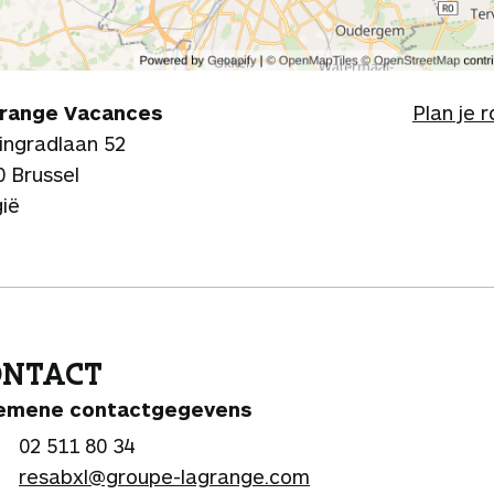
range Vacances
Plan je 
lingradlaan 52
0 Brussel
gië
ONTACT
emene contactgegevens
02 511 80 34
resabxl@groupe-lagrange.com