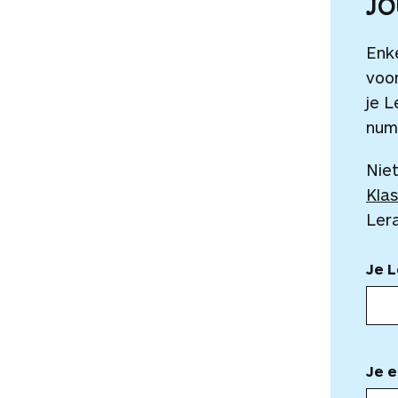
J
Enk
voor
je L
num
Niet
Klas
Ler
Je 
Je e