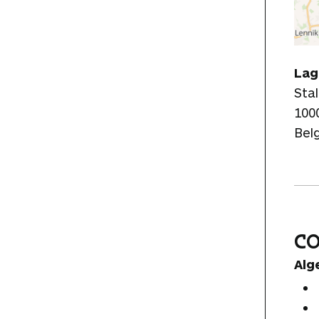
Lag
Sta
100
Bel
C
Alg