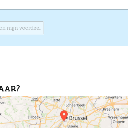
on mijn voordeel
AAR?