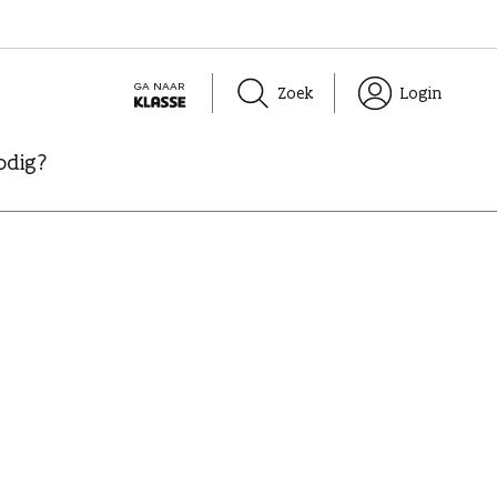
GA NAAR
Zoek
Login
K
L
odig?
A
S
S
E