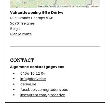
Vakantiewoning Gîte Dérive
Rue Grands Champs 5AB
5670 Treignes
België
Plan je route
CONTACT
Algemene contactgegevens
0456 10 22 04
info@derive.be
derive.be
facebook.com/gitederivebe
instagram.com/gitederive