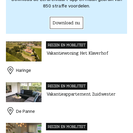
n
850 straffe voordelen.
Download nu
REIZEN EN MOBILITEIT
Vakantiewoning Het Klaverhof
Haringe
REIZEN EN MOBILITEIT
Vakantieappartement Zuidwester
De Panne
REIZEN EN MOBILITEIT