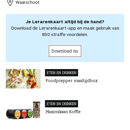
r
Waarschoot
k
s
n
p
d
d
t
p
e
e
e
l
Je Lerarenkaart altijd bij de hand?
l
e
Download de Lerarenkaart-app en maak gebruik van
n
850 straffe voordelen.
Download nu
ETEN EN DRINKEN
Foodprepper maaltijdbox
ETEN EN DRINKEN
Maximiliaan Koffie