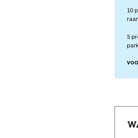
10 
raa
5 p
park
VOO
W