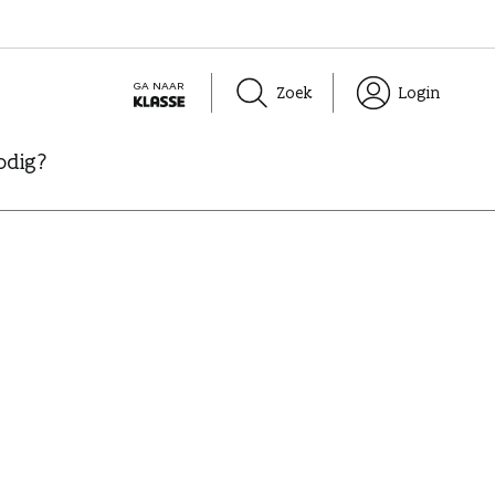
GA NAAR
Zoek
Login
K
L
odig?
A
S
S
E