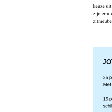
keuze uit
zijn er a
zitmeube
J
25 
Mefa
15 
schi