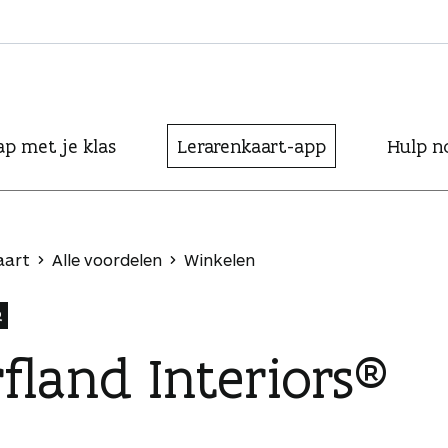
ap met je klas
Lerarenkaart-app
Hulp n
aart
Alle voordelen
Winkelen
R
fland Interiors®