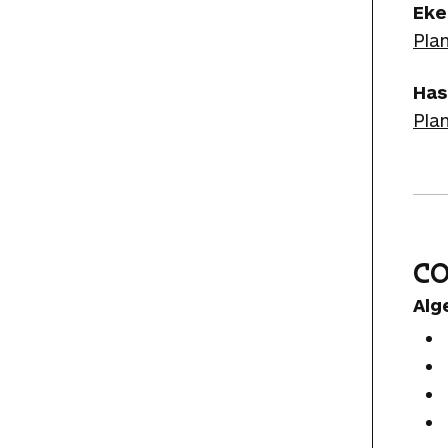
Eke
Plan
Has
Plan
C
Alg