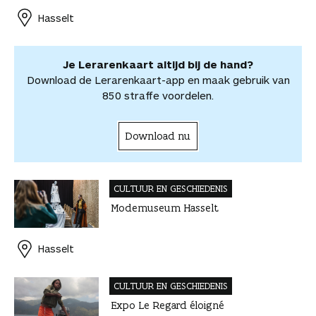
o
e
I
A
l
r
r
Hasselt
k
s
n
p
d
d
t
p
e
e
e
l
Je Lerarenkaart altijd bij de hand?
l
e
Download de Lerarenkaart-app en maak gebruik van
n
850 straffe voordelen.
Download nu
CULTUUR EN GESCHIEDENIS
Modemuseum Hasselt
Hasselt
CULTUUR EN GESCHIEDENIS
Expo Le Regard éloigné