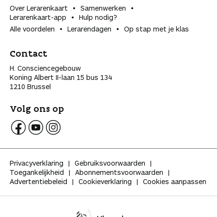
Over Lerarenkaart
Samenwerken
Lerarenkaart-app
Hulp nodig?
Alle voordelen
Lerarendagen
Op stap met je klas
Contact
H. Consciencegebouw
Koning Albert II-laan 15 bus 134
1210 Brussel
Volg ons op
V
V
V
o
o
o
l
l
l
Privacyverklaring
Gebruiksvoorwaarden
g
g
g
Toegankelijkheid
Abonnementsvoorwaarden
K
K
K
Advertentiebeleid
Cookieverklaring
Cookies aanpassen
l
l
l
a
a
a
s
s
s
s
s
s