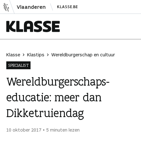
N
Vlaanderen
KLASSE.BE
a
a
r
i
K
n
l
h
a
Klasse
Klastips
Wereldburgerschap en cultuur
o
s
SPECIALIST
u
s
d
e
Wereldburgerschaps­
s
educatie: meer dan
p
r
Dikketruiendag
i
n
g
10 oktober 2017
5 minuten lezen
e