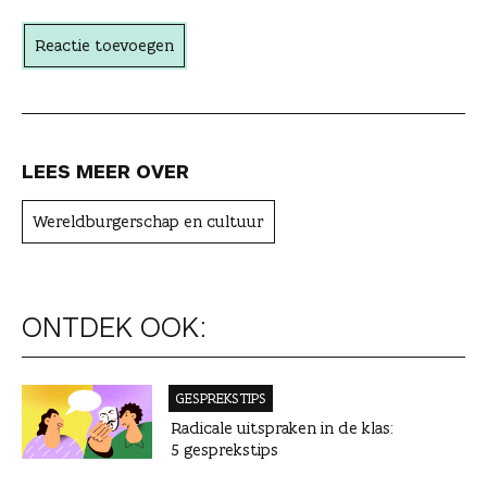
t
Reactie toevoegen
e
r
LEES MEER OVER
Wereldburgerschap en cultuur
ONTDEK OOK:
GESPREKSTIPS
Radicale uitspraken in de klas:
5 gesprekstips