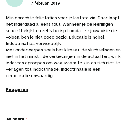
i
i
i
i
i
t
i
e
7 februari 2019
k
k
k
k
k
i
n
b
e
e
e
e
e
k
k
e
Mijn oprechte felicitaties voor je laatste zin. Daar loopt
l
l
l
l
l
e
n
w
het inderdaad al eens fout. Wanneer je de leerlingen
o
o
o
v
v
l
a
a
scheef bekijkt en zelfs berispt omdat ze jouw visie niet
p
p
p
i
i
a
a
volgen, ben je niet goed bezig. Educatie is nobel.
F
P
L
a
a
r
r
Indoctrinatie... verwerpelijk.
a
i
i
W
e
d
d
Met onderwerpen zoals het klimaat, de vluchtelingen en
c
n
n
h
-
i
e
niet in het minst... de verkiezingen, in de actualiteit, wil ik
e
t
k
a
m
t
a
iedereen oproepen om waakzaam te zijn en zich niet te
b
e
e
t
a
a
r
verlagen tot indoctrinatie. Indoctrinatie is een
o
r
d
s
i
r
t
democratie onwaardig.
o
e
I
A
l
t
i
k
s
n
p
i
k
Reageren
t
p
k
e
e
l
l
s
L
Je naam
a