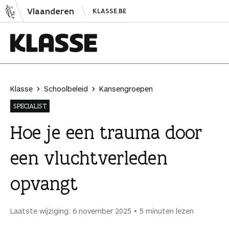
N
Vlaanderen
KLASSE.BE
a
a
r
i
K
n
l
h
a
Klasse
Schoolbeleid
Kansengroepen
o
s
SPECIALIST
u
s
d
e
Hoe je een trauma door
s
een vluchtverleden
p
r
opvangt
i
n
g
Laatste wijziging: 6 november 2025
5 minuten lezen
e