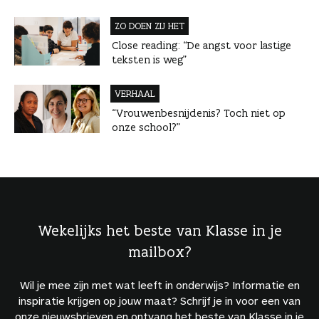
ZO DOEN ZIJ HET
Close reading: “De angst voor lastige
teksten is weg”
VERHAAL
“Vrouwenbesnijdenis? Toch niet op
onze school?”
Wekelijks het beste van Klasse in je
mailbox?
Wil je mee zijn met wat leeft in onderwijs? Informatie en
inspiratie krijgen op jouw maat? Schrijf je in voor een van
onze nieuwsbrieven en ontvang het beste van Klasse in je