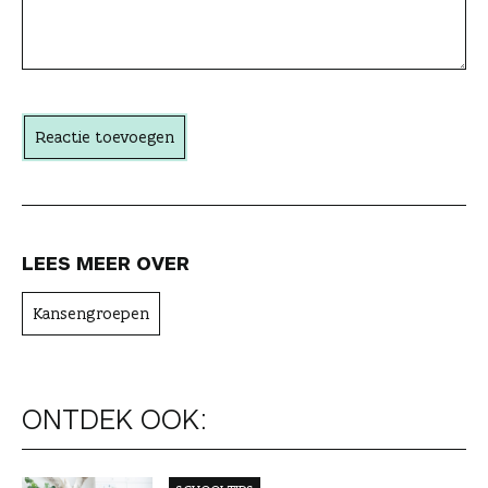
a
c
h
t
Reactie toevoegen
e
r
LEES MEER OVER
Kansengroepen
ONTDEK OOK: