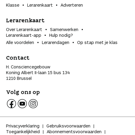
Klasse
Lerarenkaart
Adverteren
Lerarenkaart
Over Lerarenkaart
Samenwerken
Lerarenkaart-app
Hulp nodig?
Alle voordelen
Lerarendagen
Op stap met je klas
Contact
H. Consciencegebouw
Koning Albert II-laan 15 bus 134
1210 Brussel
Volg ons op
V
V
V
o
o
o
l
l
l
Privacyverklaring
Gebruiksvoorwaarden
g
g
g
Toegankelijkheid
Abonnementsvoorwaarden
K
K
K