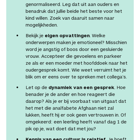
genormaliseerd. Leg dat uit aan ouders en
benadruk dat jullie beide het beste voor het
kind willen. Zoek van daaruit samen naar
mogelijkheden.
Bekijk je
eigen opvattingen
. Welke
onderwerpen maken je emotioneel? Misschien
word je angstig of boos door een gesluierde
vrouw. Accepteer die gevoelens en parkeer
ze als er een moeder met hoofddoek naar het
oudergesprek komt. Wie weet verruimt het je
blik om er eens over te spreken met collega’s.
Let op de
dynamiek van een gesprek
. Hoe
benader je de ander en hoe reageert die
daarop? Als je er bij voorbaat van uitgaat dat
het met die analfabete Afghaan niet zal
lukken, heeft hij er ook geen vertrouwen in. Of
omgekeerd: een leerling heeft vanaf dag 1 de
pik op je, wat doet dat met jou?
Kennis van een cultuur is relatief.
Je hoeft