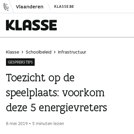
N
Vlaanderen
KLASSE.BE
a
a
r
i
K
n
l
h
a
Klasse
Schoolbeleid
Infrastructuur
o
s
GESPREKSTIPS
u
s
d
e
Toezicht op de
s
speelplaats: voorkom
p
r
deze 5 energievreters
i
n
g
8 mei 2019
5 minuten lezen
e