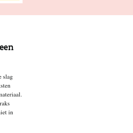
 een
e slag
ksten
materiaal.
traks
iet in