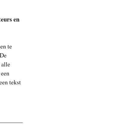
teurs en
en te
 De
 alle
 een
een tekst