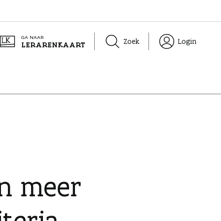
GA NAAR
Zoek
Login
LERARENKAART
en meer
iteria