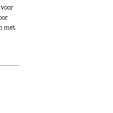
 voor
oor
en met