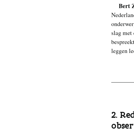
Bert 
Nederland
onderwerp
slag met 
bespreekt
leggen le
2. Re
obser