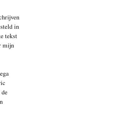
chrijven
steld in
e tekst
r mijn
lega
ric
 de
an