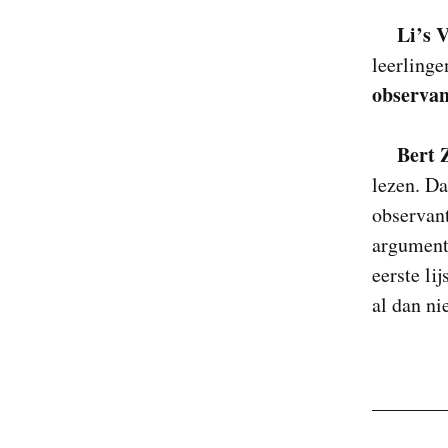
Li’s 
leerlinge
observa
Bert 
lezen. Da
observant
argumente
eerste lij
al dan ni