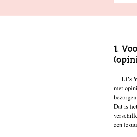
1. Vo
(opin
Li’s 
met opini
bezorgen,
Dat is he
verschill
een lesuu