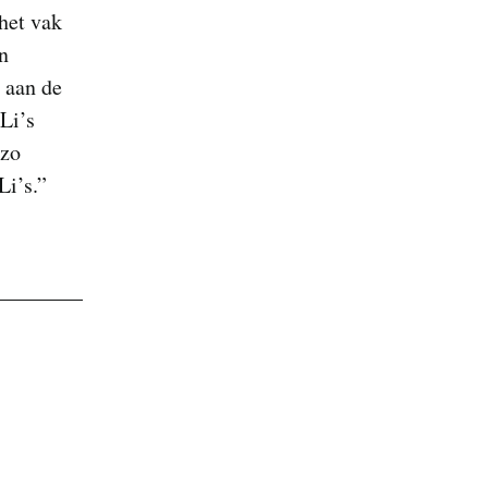
het vak
n
e aan de
Li’s
zo
Li’s.”