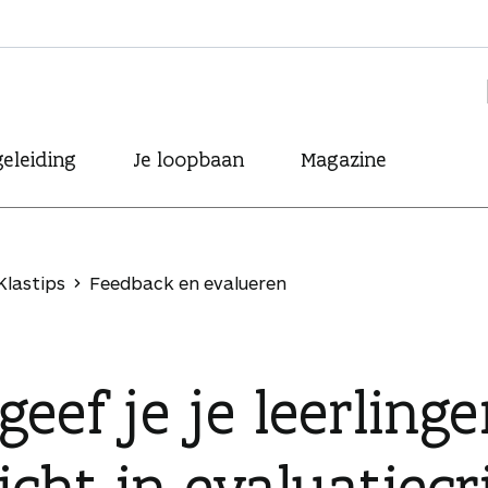
eleiding
Je loopbaan
Magazine
Klastips
Feedback en evalueren
geef je je leerling
icht in evaluatiecr