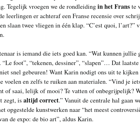
in het Frans
g. Tegelijk vroegen we de rondleiding
te 
de leerlingen er achteraf een Franse recensie over schri
n slaan twee vliegen in één klap. “C’est quoi, l’art?” v
n.
enaar is iemand die iets goed kan. “Wat kunnen jullie 
. “Le foot”, “tekenen, dessiner”, “slapen”… Dat laatste 
et snel gebeuren! Want Karin nodigt ons uit te kijken
te voelen en zelfs te ruiken aan materialen. “Vind je iet
nt of saai, lelijk of mooi? Te vatten of onbegrijpelijk? W
altijd correct
t zegt, is
.” Vanuit de centrale hal gaan w
et opgestelde kunstwerken naar “het meest controversi
van de expo: de bio art”, aldus Karin.