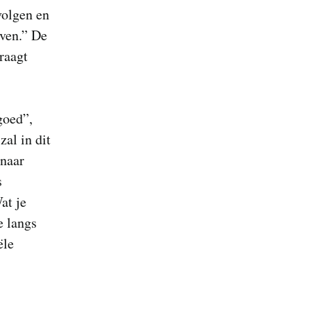
volgen en
jven.” De
raagt
goed”,
zal in dit
 naar
s
at je
e langs
ële