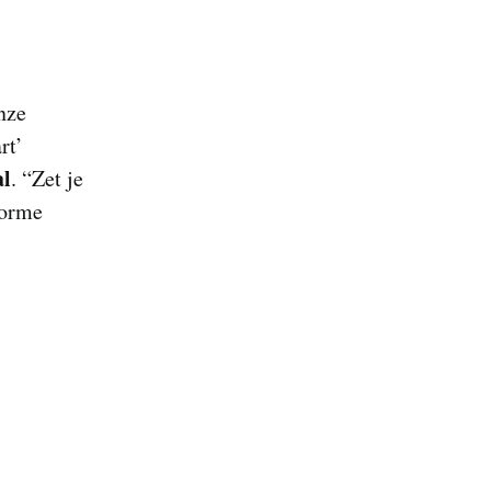
nze
rt’
al
. “Zet je
norme