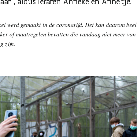
jaar”, aldus leraren Anneke en Anne’tje.
ikel werd gemaakt in de coronatijd. Het kan daarom bee
er of maatregelen bevatten die vandaag niet meer van
g zijn.