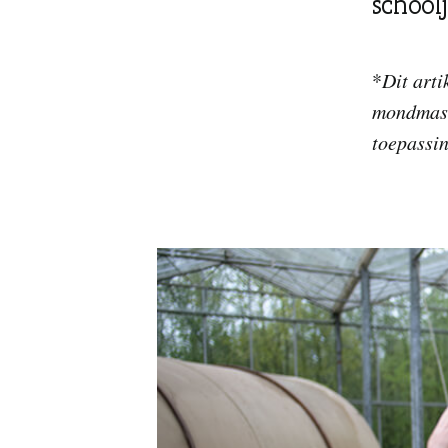
school
*
Dit art
mondmask
toepassin