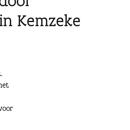
 door
 in Kemzeke
.
het
 voor