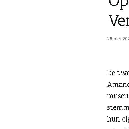
Op
Ve
28 mei 20
De twe
Amands
museum
stemme
hun ei