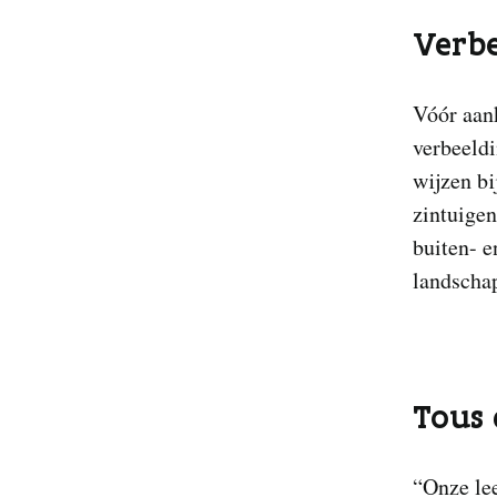
Verbe
Vóór aan
verbeeldi
wijzen bi
zintuigen
buiten- e
landschap
Tous 
“Onze lee