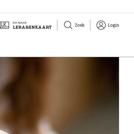
GA NAAR
Zoek
Login
LERARENKAART