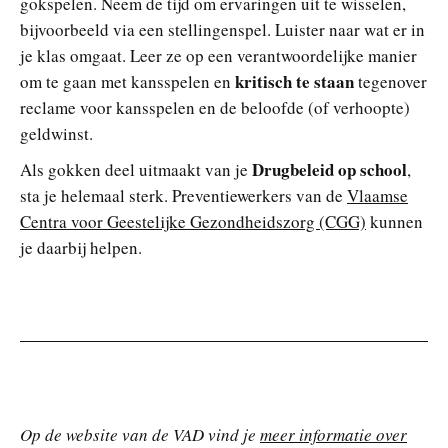
gokspelen. Neem de tijd om ervaringen uit te wisselen,
bijvoorbeeld via een stellingenspel. Luister naar wat er in
je klas omgaat. Leer ze op een verantwoordelijke manier
kritisch te staan
om te gaan met kansspelen en
tegenover
reclame voor kansspelen en de beloofde (of verhoopte)
geldwinst.
Drugbeleid op school
Als gokken deel uitmaakt van je
,
sta je helemaal sterk. Preventiewerkers van de
Vlaamse
Centra voor Geestelijke Gezondheidszorg (CGG)
kunnen
je daarbij helpen.
Op de website van de VAD vind je
meer informatie over