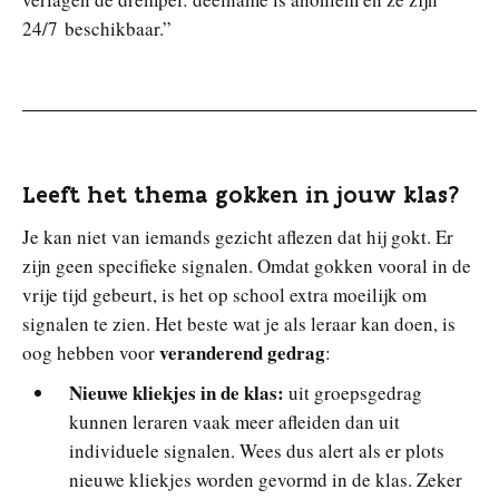
24/7 beschikbaar.”
Leeft het thema gokken in jouw klas?
Je kan niet van iemands gezicht aflezen dat hij gokt. Er
zijn geen specifieke signalen. Omdat gokken vooral in de
vrije tijd gebeurt, is het op school extra moeilijk om
signalen te zien. Het beste wat je als leraar kan doen, is
veranderend gedrag
oog hebben voor
:
Nieuwe kliekjes in de klas:
uit groepsgedrag
kunnen leraren vaak meer afleiden dan uit
individuele signalen. Wees dus alert als er plots
nieuwe kliekjes worden gevormd in de klas. Zeker