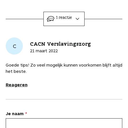
l
l
l
l
l
n
i
t
d
d
d
d
d
t
e
o
i
i
i
i
i
d
e
ingeklapt
1 reactie
e
t
t
t
t
t
i
r
a
a
a
a
a
a
t
d
a
r
r
r
r
r
a
e
n
t
t
t
t
t
r
l
CACN Verslavingszorg
j
C
i
i
i
i
i
t
i
e
21 maart 2022
k
k
k
k
k
i
n
b
e
e
e
e
e
k
k
e
Goede tips! Zo veel mogelijk kunnen voorkomen blijft altijd
l
l
l
l
l
e
n
w
het beste.
o
o
o
v
v
l
a
a
p
p
p
i
i
a
a
Reageren
F
P
L
a
a
r
r
a
i
i
W
e
d
d
c
n
n
h
-
i
e
e
t
k
a
m
t
a
b
e
e
t
a
a
r
L
Je naam
o
r
d
s
i
r
t
a
o
e
I
A
l
t
i