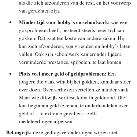
als die zich afzonderen van de rest, en het voorwerp
van geruchten zijn.
Minder tijd voor hobby’s en schoolwerk:
wie een
gokprobleem heeft, besteedt steeds meer tijd aan
gokken. Dat gaat ten koste van andere zaken. Hij
kan zich afzonderen, zijn vrienden en hobby’s laten
vallen. Ook zijn schoolwerk kan eronder lijden:
verminderde prestaties, spijbelen, te laat komen.
Plots veel meer geld of geldproblemen:
Een
jongere die vaak wint bij het gokken, kan daar stoer
over doen. Over verliezen vertellen ze minder vaak.
Maar wie dikwijls verliest, komt in geldnood. Die
kan beginnen geld te lenen, te onderhandelen over
geld of – in extreme gevallen – zelfs
medeleerlingen afpersen.
Belangrijk:
deze gedragsveranderingen wijzen niet