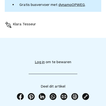
Gratis busvervoer met
dynamoOPWEG
.
Klara Tesseur
V
o
e
Log in
om te bewaren
g
d
i
t
a
Deel dit artikel
r
t
i
D
D
D
D
D
P
K
k