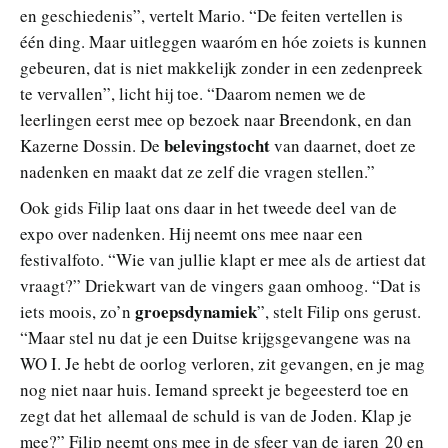
en geschiedenis”, vertelt Mario. “De feiten vertellen is
één ding. Maar uitleggen waaróm en hóe zoiets is kunnen
gebeuren, dat is niet makkelijk zonder in een zedenpreek
te vervallen”, licht hij toe. “Daarom nemen we de
leerlingen eerst mee op bezoek naar Breendonk, en dan
belevingstocht
Kazerne Dossin. De
van daarnet, doet ze
nadenken en maakt dat ze zelf die vragen stellen.”
Ook gids Filip laat ons daar in het tweede deel van de
expo over nadenken. Hij neemt ons mee naar een
festivalfoto. “Wie van jullie klapt er mee als de artiest dat
vraagt?” Driekwart van de vingers gaan omhoog. “Dat is
groepsdynamiek
iets moois, zo’n
”, stelt Filip ons gerust.
“Maar stel nu dat je een Duitse krijgsgevangene was na
WO I. Je hebt de oorlog verloren, zit gevangen, en je mag
nog niet naar huis. Iemand spreekt je begeesterd toe en
zegt dat het allemaal de schuld is van de Joden. Klap je
mee?” Filip neemt ons mee in de sfeer van de jaren 20 en