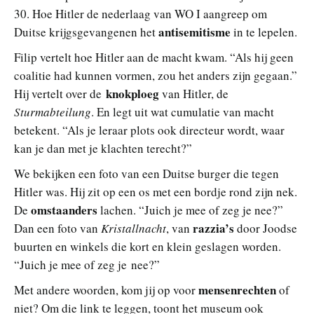
30. Hoe Hitler de nederlaag van WO I aangreep om
antisemitisme
Duitse krijgsgevangenen het
in te lepelen.
Filip vertelt hoe Hitler aan de macht kwam. “Als hij geen
coalitie had kunnen vormen, zou het anders zijn gegaan.”
knokploeg
Hij vertelt over de
van Hitler, de
Sturmabteilung
. En legt uit wat cumulatie van macht
betekent. “Als je leraar plots ook directeur wordt, waar
kan je dan met je klachten terecht?”
We bekijken een foto van een Duitse burger die tegen
Hitler was. Hij zit op een os met een bordje rond zijn nek.
omstaanders
De
lachen. “Juich je mee of zeg je nee?”
razzia’s
Dan een foto van
Kristallnacht
, van
door Joodse
buurten en winkels die kort en klein geslagen worden.
“Juich je mee of zeg je nee?”
mensenrechten
Met andere woorden, kom jij op voor
of
niet? Om die link te leggen, toont het museum ook