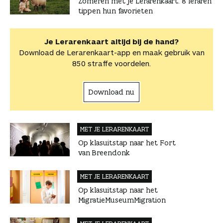
Zomeren met je Lerarenkaart: 8 leraren
o
r
d
s
i
r
t
tippen hun favorieten
o
e
I
A
l
t
i
k
s
n
p
i
k
t
p
k
e
Je Lerarenkaart altijd bij de hand?
e
l
Download de Lerarenkaart-app en maak gebruik van
l
s
850 straffe voordelen.
Download nu
MET JE LERAREN­KAART
Op klasuitstap naar het Fort
van Breendonk
MET JE LERAREN­KAART
Op klasuitstap naar het
MigratieMuseumMigration