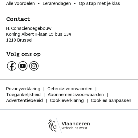
Alle voordelen
Lerarendagen
Op stap met je klas
Contact
H. Consciencegebouw
Koning Albert II-laan 15 bus 134
1210 Brussel
Volg ons op
V
V
V
o
o
o
l
l
l
Privacyverklaring
Gebruiksvoorwaarden
g
g
g
Toegankelijkheid
Abonnementsvoorwaarden
K
K
K
Advertentiebeleid
Cookieverklaring
Cookies aanpassen
l
l
l
a
a
a
s
s
s
s
s
s
Vlaanderen
e
e
e
verbeelding werkt
o
o
o