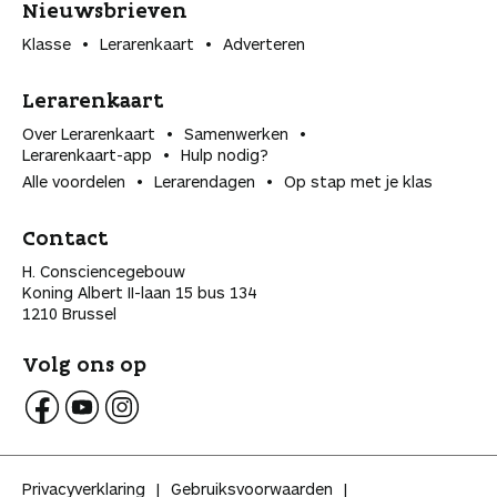
Nieuwsbrieven
Klasse
Lerarenkaart
Adverteren
Lerarenkaart
Over Lerarenkaart
Samenwerken
Lerarenkaart-app
Hulp nodig?
Alle voordelen
Lerarendagen
Op stap met je klas
Contact
H. Consciencegebouw
Koning Albert II-laan 15 bus 134
1210 Brussel
Volg ons op
V
V
V
o
o
o
l
l
l
Privacyverklaring
Gebruiksvoorwaarden