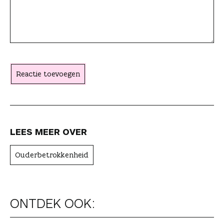
s
e
a
c
h
t
Reactie toevoegen
e
r
LEES MEER OVER
Ouderbetrokkenheid
ONTDEK OOK: