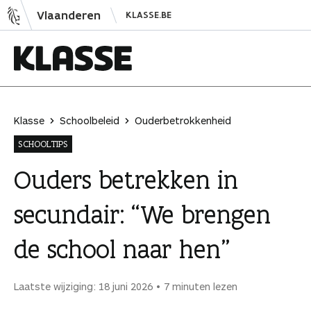
N
Vlaanderen
KLASSE.BE
a
a
r
i
K
n
l
h
a
Klasse
Schoolbeleid
Ouderbetrokkenheid
o
s
SCHOOLTIPS
u
s
d
e
Ouders betrekken in
s
secundair: “We brengen
p
r
de school naar hen”
i
n
g
Laatste wijziging: 18 juni 2026
7 minuten lezen
e