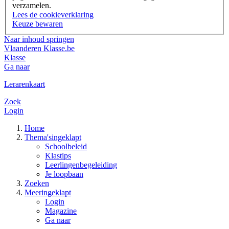
verzamelen.
Lees de cookieverklaring
Keuze bewaren
Naar inhoud springen
Vlaanderen
Klasse.be
Klasse
Ga naar
Lerarenkaart
Zoek
Login
Home
Thema's
ingeklapt
Schoolbeleid
Klastips
Leerlingenbegeleiding
Je loopbaan
Zoeken
Meer
ingeklapt
Login
Magazine
Ga naar