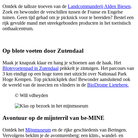
Ontdek de talloze troeven van de
Landcommanderij Alden Biesen
.
Zoek en bewonder de verschillen tussen de Franse en Engelse
tuinen. Geen tijd gehad om je picknick voor te bereiden? Bestel een
rijk gevulde mand met streekgebonden producten in het toeristisch
onthaalcentrum.
Op blote voeten door Zutendaal
Maak je knapzak klaar en hang je schoenen aan de haak. Het
Blotevoetenpad in Zutendaal
prikkelt je zintuigen. Het parcours van
3 km eindigt op een hoge toren met uitzicht over Nationaal Park
Hoge Kempen. Top picknickplek dus! Bewonder aansluitend ook
de wereld van de insecten en vlinders in de
BioDrome Lieteberg.
© Will vdheyden
Avontuur op de mijnterril van be-MINE
Ontdek het
Mijnmuseum
en de rijke geschiedenis van Beringen.
Vervolgens beklim je de avonturenberg: een klim-, wandel- en