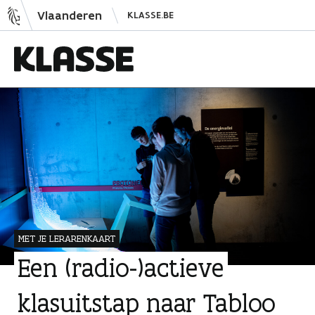
N
Vlaanderen
KLASSE.BE
a
a
r
i
K
n
l
h
a
o
s
u
s
d
e
s
p
r
MET JE LERARENKAART
i
Een (radio-)actieve
n
g
klasuitstap naar Tabloo
e