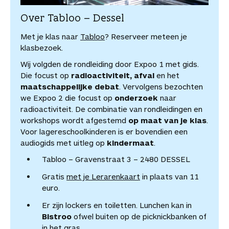
Over Tabloo – Dessel
Met je klas naar
Tabloo
? Reserveer meteen je
klasbezoek.
Wij volgden de rondleiding door Expoo 1 met gids.
Die focust op
radioactiviteit, afval
en het
maatschappelijke debat
. Vervolgens bezochten
we Expoo 2 die focust op
onderzoek
naar
radioactiviteit. De combinatie van rondleidingen en
workshops wordt afgestemd
op maat van je klas
.
Voor lagereschoolkinderen is er bovendien een
audiogids met uitleg op
kindermaat
.
Tabloo – Gravenstraat 3 – 2480 DESSEL
Gratis
met je Lerarenkaart
in plaats van 11
euro.
Er zijn lockers en toiletten. Lunchen kan in
Bistroo
ofwel buiten op de picknickbanken of
in het gras.