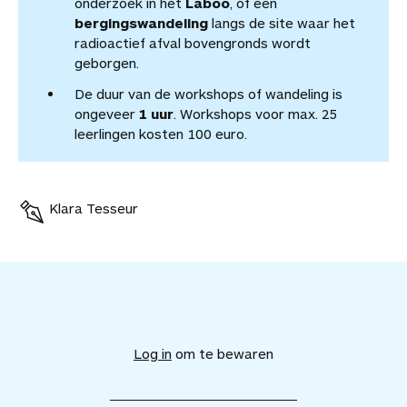
onderzoek in het
Laboo
, of een
bergingswandeling
langs de site waar het
radioactief afval bovengronds wordt
geborgen.
De duur van de workshops of wandeling is
ongeveer
1 uur
. Workshops voor max. 25
leerlingen kosten 100 euro.
Klara Tesseur
V
o
e
Log in
om te bewaren
g
d
i