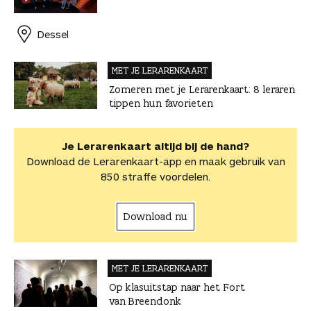
a
F
P
L
a
a
r
r
a
i
i
W
e
d
d
Dessel
c
n
n
h
-
i
e
e
t
k
a
m
t
a
MET JE LERAREN­KAART
b
e
e
t
a
a
r
Zomeren met je Lerarenkaart: 8 leraren
o
r
d
s
i
r
t
tippen hun favorieten
o
e
I
A
l
t
i
k
s
n
p
i
k
t
p
k
e
Je Lerarenkaart altijd bij de hand?
e
l
Download de Lerarenkaart-app en maak gebruik van
l
s
850 straffe voordelen.
Download nu
MET JE LERAREN­KAART
Op klasuitstap naar het Fort
van Breendonk