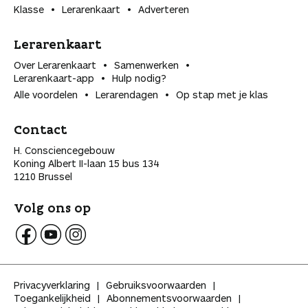
Klasse
Lerarenkaart
Adverteren
Lerarenkaart
Over Lerarenkaart
Samenwerken
Lerarenkaart-app
Hulp nodig?
Alle voordelen
Lerarendagen
Op stap met je klas
Contact
H. Consciencegebouw
Koning Albert II-laan 15 bus 134
1210 Brussel
Volg ons op
V
V
V
o
o
o
l
l
l
Privacyverklaring
Gebruiksvoorwaarden
g
g
g
Toegankelijkheid
Abonnementsvoorwaarden
K
K
K