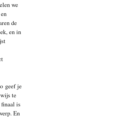
elen we
 en
aren de
ek, en in
jst
ct
zo geef je
wijs te
finaal is
rwerp. En