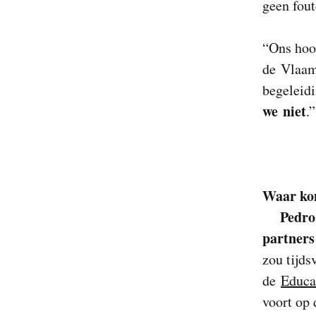
geen fou
“Ons hoof
de Vlaam
begeleid
we niet
.
Waar kom
Pedro
partners
zou tijds
de
Educa
voort op 