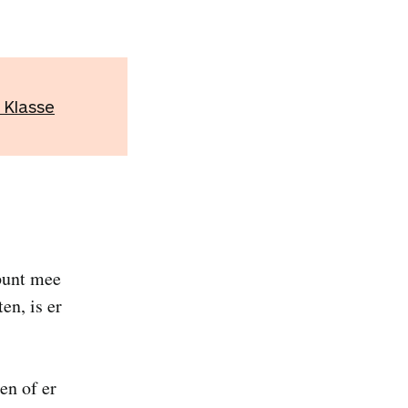
 Klasse
punt mee
en, is er
en of er