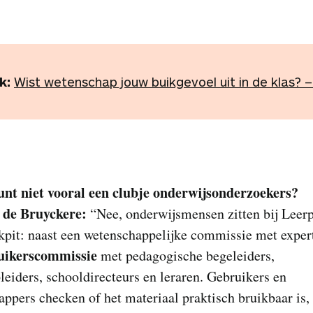
k:
Wist wetenschap jouw buikgevoel uit in de klas? –
unt niet vooral een clubje onderwijsonderzoekers?
 de Bruyckere:
“Nee, onderwijsmensen zitten bij Leer
kpit: naast een wetenschappelijke commissie met expert
uikerscommissie
met pedagogische begeleiders,
leiders, schooldirecteurs en leraren. Gebruikers en
ppers checken of het materiaal praktisch bruikbaar is, 