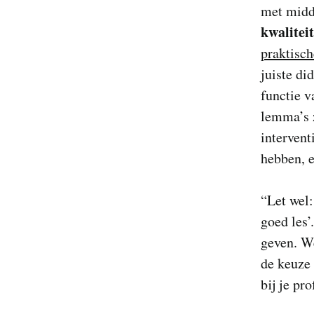
met midd
kwalitei
praktisch
juiste di
functie v
lemma’s z
intervent
hebben, 
“Let wel:
goed les’
geven. We
de keuze 
bij je pr