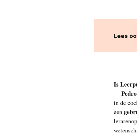
Lees oo
Is Leerp
Pedro
in de coc
gebr
een
lerarenop
wetenscha