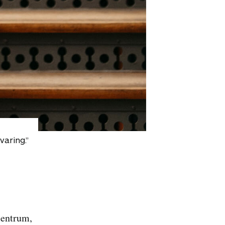
varing.”
centrum,