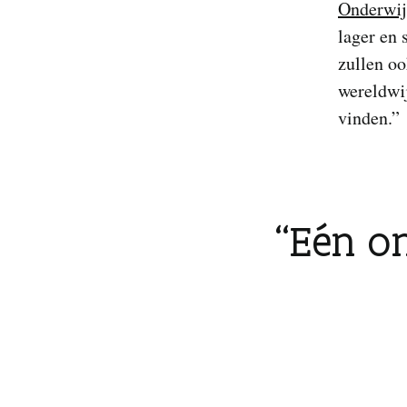
Onderwij
lager en 
zullen oo
wereldwij
vinden.”
Eén on