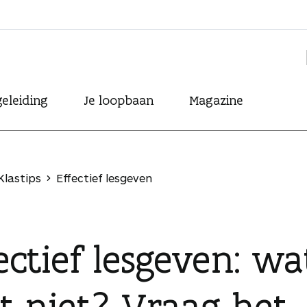
eleiding
Je loopbaan
Magazine
Klastips
Effectief lesgeven
ectief lesgeven: wa
t niet? Vraag het