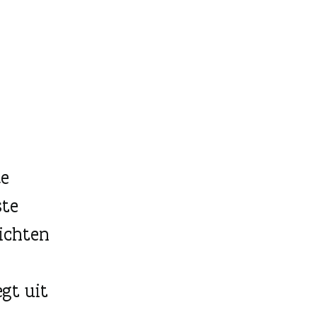
ke
ste
ichten
gt uit