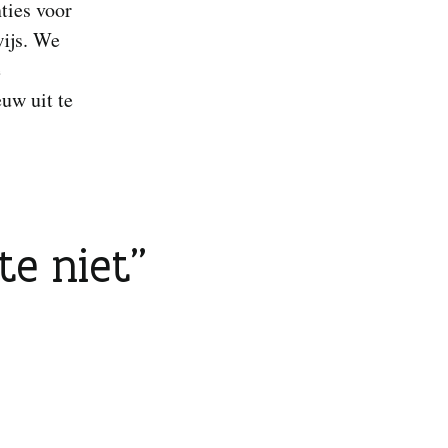
ties voor
wijs. We
e
uw uit te
te niet