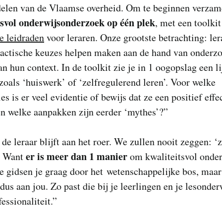
elen van de Vlaamse overheid. Om te beginnen verzam
tsvol onderwijsonderzoek op één plek
, met een toolkit
e leidraden
voor leraren. Onze grootste betrachting: ler
dactische keuzes helpen maken aan de hand van onderzo
an hun context. In de toolkit zie je in 1 oogopslag een li
oals ‘huiswerk’ of ‘zelfregulerend leren’. Voor welke
ies is er veel evidentie of bewijs dat ze een positief effe
en welke aanpakken zijn eerder ‘mythes’?”
 de leraar blijft aan het roer. We zullen nooit zeggen: ‘
er is meer dan 1 manier
. Want
om kwaliteitsvol onder
 gidsen je graag door het wetenschappelijke bos, maar 
dus aan jou. Zo past die bij je leerlingen en je lesonde
ofessionaliteit.”