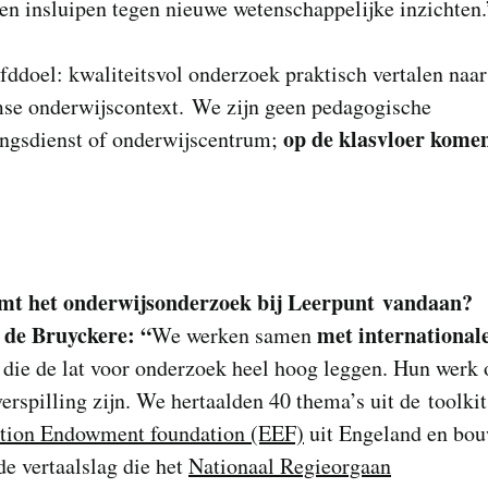
ten insluipen tegen nieuwe wetenschappelijke inzichte
ddoel: kwaliteitsvol onderzoek praktisch vertalen naar
se onderwijscontext. We zijn geen pedagogische
op de klasvloer kome
ingsdienst of onderwijscentrum;
”
t het onderwijsonderzoek bij Leerpunt vandaan?
 de Bruyckere:
“
met international
We werken samen
die de lat voor onderzoek heel hoog leggen. Hun werk
verspilling zijn. We hertaalden 40 thema’s uit de toolki
tion Endowment foundation (EEF)
uit Engeland en bo
de vertaalslag die het
Nationaal Regieorgaan