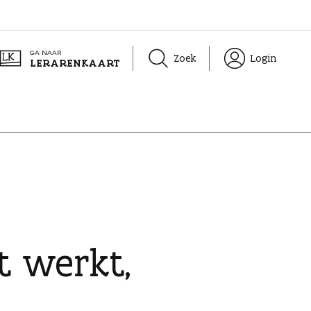
GA NAAR
Zoek
Login
LERARENKAART
t werkt,