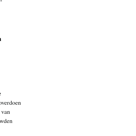
n.”
n
e
 overdoen
t van
uwden