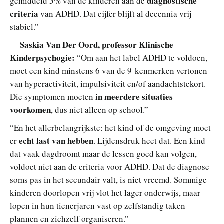
diagnostische
gemiddeld 5% van de kinderen aan de
criteria
van ADHD. Dat cijfer blijft al decennia vrij
stabiel.”
Saskia Van Der Oord, professor Klinische
Kinderpsychogie:
“Om aan het label ADHD te voldoen,
moet een kind minstens 6 van de 9 kenmerken vertonen
van hyperactiviteit, impulsiviteit en/of aandachtstekort.
in meerdere situaties
Die symptomen moeten
voorkomen
, dus niet alleen op school.”
“En het allerbelangrijkste: het kind of de omgeving moet
echt last van hebben
er
. Lijdensdruk heet dat. Een kind
dat vaak dagdroomt maar de lessen goed kan volgen,
voldoet niet aan de criteria voor ADHD. Dat de diagnose
soms pas in het secundair valt, is niet vreemd. Sommige
kinderen doorlopen vrij vlot het lager onderwijs, maar
lopen in hun tienerjaren vast op zelfstandig taken
plannen en zichzelf organiseren.”