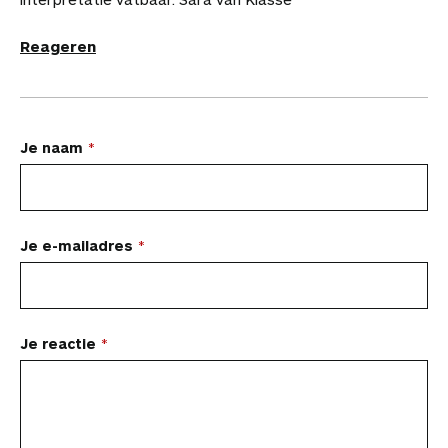
Reageren
L
Je naam
a
a
t
Je e-mailadres
e
e
n
Je reactie
r
e
a