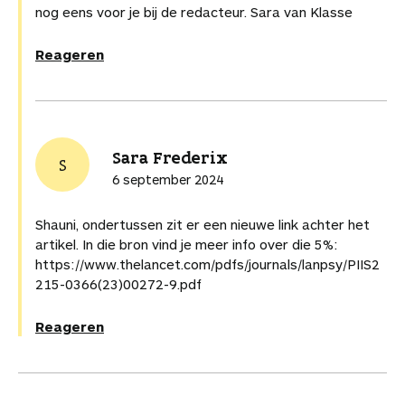
l
s
nog eens voor je bij de redacteur. Sara van Klasse
Reageren
Sara Frederix
S
6 september 2024
Shauni, ondertussen zit er een nieuwe link achter het
artikel. In die bron vind je meer info over die 5%:
https://www.thelancet.com/pdfs/journals/lanpsy/PIIS2
215-0366(23)00272-9.pdf
Reageren