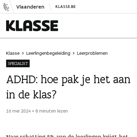
N
Vlaanderen
KLASSE.BE
a
a
r
i
K
n
l
h
a
Klasse
Leerlingenbegeleiding
Leerproblemen
o
s
SPECIALIST
u
s
d
e
ADHD: hoe pak je het aan
s
in de klas?
p
r
i
16 mei 2024
8 minuten lezen
n
g
e
Naar schatting
5% van de leerlingen
krijgt het