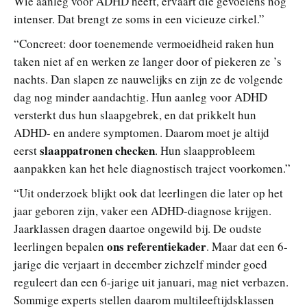
Wie aanleg voor ADHD heeft, ervaart die gevoelens nog
intenser. Dat brengt ze soms in een vicieuze cirkel.”
“Concreet: door toenemende vermoeidheid raken hun
taken niet af en werken ze langer door of piekeren ze ’s
nachts. Dan slapen ze nauwelijks en zijn ze de volgende
dag nog minder aandachtig. Hun aanleg voor ADHD
versterkt dus hun slaapgebrek, en dat prikkelt hun
ADHD- en andere symptomen. Daarom moet je altijd
slaappatronen checken
eerst
. Hun slaapprobleem
aanpakken kan het hele diagnostisch traject voorkomen.”
“Uit onderzoek blijkt ook dat leerlingen die later op het
jaar geboren zijn, vaker een ADHD-diagnose krijgen.
Jaarklassen dragen daartoe ongewild bij. De oudste
ons referentiekader
leerlingen bepalen
. Maar dat een 6-
jarige die verjaart in december zichzelf minder goed
reguleert dan een 6-jarige uit januari, mag niet verbazen.
Sommige experts stellen daarom multileeftijdsklassen